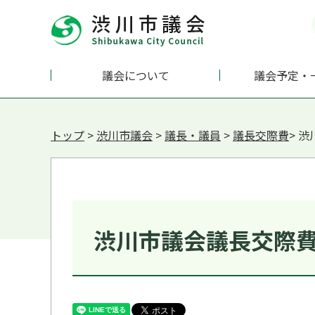
議会について
議会予定・
トップ
>
渋川市議会
>
議長・議員
>
議長交際費
> 
渋川市議会議長交際