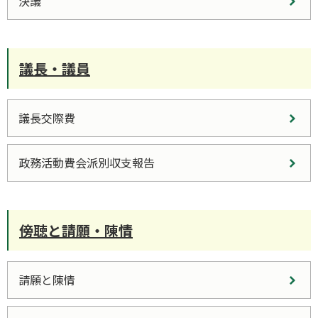
決議
議長・議員
議長交際費
政務活動費会派別収支報告
傍聴と請願・陳情
請願と陳情