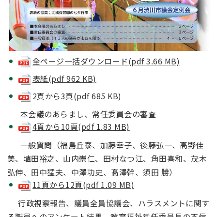
全ページ一括ダウンロード(pdf 3.66 MB)
表紙(pdf 962 KB)
2頁から3頁(pdf 685 KB)
本会議のあらまし、常任委員会の審査
4頁から10頁(pdf 1.83 MB)
一般質問（福島丘泰、加藤幸子、後藤弘一、高野佳
美、埴田裕之、山内崇仁、田村なつ江、角田喜和、茂木
弘伸、田中猛夫、中澤功史、髙澤幹、須田 勝）
11頁から12頁(pdf 1.09 MB)
行政視察報告、議員全員協議会、ハラスメントに関す
る職員へのアンケート結果、教育福祉常任委員長の不信