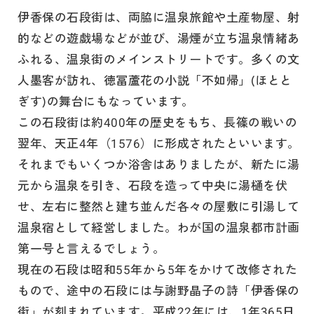
伊香保の石段街は、両脇に温泉旅館や土産物屋、射
的などの遊戯場などが並び、湯煙が立ち温泉情緒あ
ふれる、温泉街のメインストリートです。多くの文
人墨客が訪れ、徳冨蘆花の小説「不如帰」(ほとと
ぎす)の舞台にもなっています。
この石段街は約400年の歴史をもち、長篠の戦いの
翌年、天正4年（1576）に形成されたといいます。
それまでもいくつか浴舎はありましたが、新たに湯
元から温泉を引き、石段を造って中央に湯樋を伏
せ、左右に整然と建ち並んだ各々の屋敷に引湯して
温泉宿として経営しました。わが国の温泉都市計画
第一号と言えるでしょう。
現在の石段は昭和55年から5年をかけて改修された
もので、途中の石段には与謝野晶子の詩「伊香保の
街」が刻まれています。平成22年には、1年365日