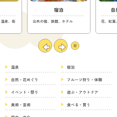
宿泊
自
り温泉、街
公共の宿、旅館、ホテル
花、紅葉
温泉
宿泊
自然・花めぐり
フルーツ狩り・体験
イベント・祭り
遊ぶ・アウトドア
美術・芸術
食べる・買う