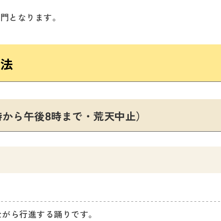
閉門となります。
方法
時から午後8時まで・荒天中止）
ながら行進する踊りです。