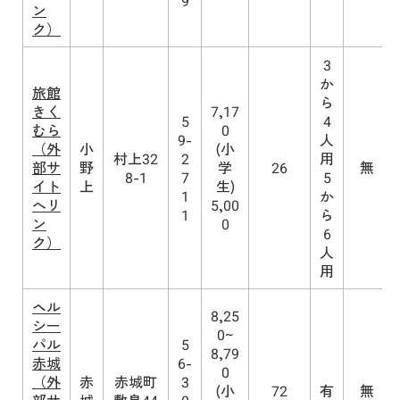
9
ン
ク）
3
か
旅館
ら
きく
7,17
5
4
むら
0
9-
人
（外
小
(小
村上32
2
用
部サ
野
学
26
無
8-1
7
5
イト
上
生)
1
か
へリ
5,00
1
ら
ン
0
6
ク）
人
用
ヘル
8,25
シー
0~
パル
5
8,79
赤城
6-
0
（外
赤
赤城町
3
(小
72
有
無