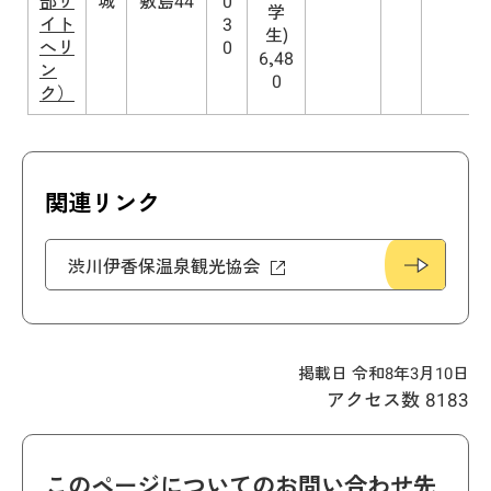
部サ
城
敷島44
0
学
イト
3
生)
へリ
0
6,48
ン
0
ク）
関連リンク
渋川伊香保温泉観光協会
掲載日 令和8年3月10日
アクセス数
8183
このページについてのお問い合わせ先