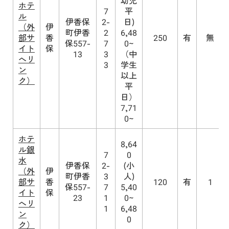
幼児
ホテ
7
平
ル
伊香保
2-
日)
（外
伊
町伊香
2
6,48
部サ
香
250
有
無
保557-
7
0~
イト
保
13
3
（中
へリ
3
学生
ン
以上
ク）
平
日）
7,71
0~
ホテ
8,64
ル銀
7
0
水
伊香保
2-
(小
（外
伊
町伊香
3
人)
部サ
香
120
有
1
保557-
7
5,40
イト
保
23
1
0~
へリ
1
6,48
ン
0
ク）