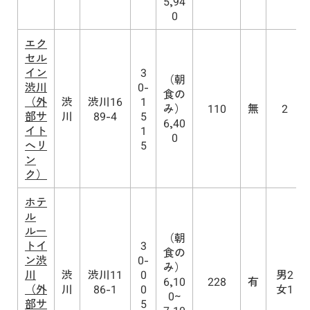
5,94
0
エク
セル
イン
3
（朝
渋川
0-
食の
（外
渋
渋川16
1
み）
110
無
2
部サ
川
89-4
5
6,40
イト
1
0
へリ
5
ン
ク）
ホテ
ル
ルー
（朝
トイ
3
食の
ン渋
0-
み）
川
渋
渋川11
0
男2
6,10
228
有
（外
川
86-1
0
女1
0~
部サ
5