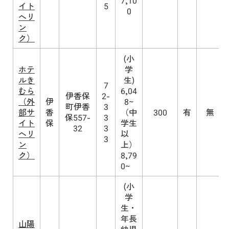
7,10
イト
5
0
へリ
ン
ク）
(小
ホテ
学
ルき
生)
7
むら
6,04
伊香保
2-
（外
伊
8~
町伊香
3
部サ
香
（中
300
有
無
保557-
3
イト
保
学生
32
3
へリ
以
3
ン
上）
ク）
8,79
0~
(小
学
生・
年長
山陽