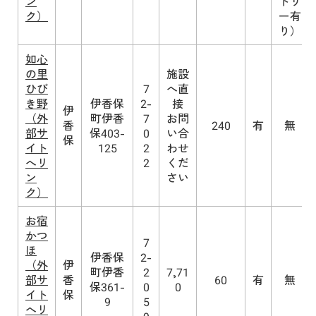
ン
ドリ
ク）
ー有
り）
如心
の里
施設
ひび
7
へ直
き野
伊香保
2-
接
伊
（外
町伊香
7
お問
香
240
有
無
部サ
保403-
0
い合
保
イト
125
2
わせ
へリ
2
くだ
ン
さい
ク）
お宿
かつ
7
ほ
伊香保
2-
（外
伊
町伊香
2
7,71
部サ
香
60
有
無
保361-
0
0
イト
保
9
5
へリ