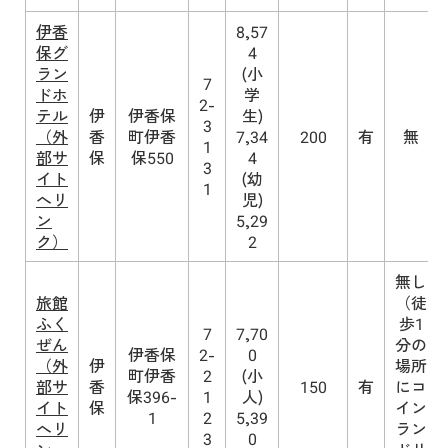
伊香
8,57
保グ
4
ラン
(小
7
ドホ
学
2-
テル
伊
伊香保
生)
3
（外
香
町伊香
7,34
200
有
無
1
部サ
保
保550
4
3
イト
(幼
1
へリ
児)
ン
5,29
ク）
2
無し
旅館
（徒
ふく
歩1
7
7,70
ぜん
分の
伊香保
2-
0
（外
伊
場所
町伊香
2
(小
部サ
香
150
有
にコ
保396-
1
人)
イト
保
イン
1
2
5,39
へリ
ラン
3
0