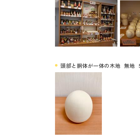
頭部と胴体が一体の木地 無地 5