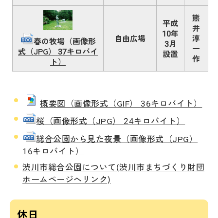
熊
平成
井
10年
自由広場
淳
春の牧場（画像形
3月
一
式（JPG） 37キロバイ
設置
作
ト）
概要図（画像形式（GIF） 36キロバイト）
桜（画像形式（JPG） 24キロバイト）
総合公園から見た夜景（画像形式（JPG）
16キロバイト）
渋川市総合公園について(渋川市まちづくり財団
ホームページへリンク)
休日