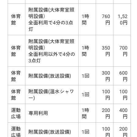
附属設備(大体育室照
体育
明設備）
1時
760
1,52
館
全面利用で4分の3点
間
円
0円
灯
附属設備(大体育室照
体育
明設備）
1時
350
700
館
全面利用以外で4分の
間
円
円
3点灯
体育
300
600
附属設備(放送設備)
1回
館
円
円
体育
附属設備(温水シャワ
100
100
1回
館
ー)
円
円
運動
1時
200
400
専用利用
広場
間
円
円
運動
100
200
附属設備(放送設備)
1回
広場
円
円