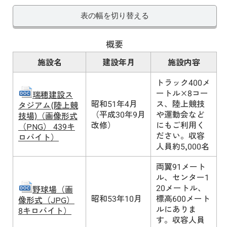
表の幅を切り替える
概要
施設名
建設年月
施設内容
トラック400メ
ートル×8コー
瑞穂建設ス
昭和51年4月
ス、陸上競技
タジアム(陸上競
（平成30年9月
や運動会など
技場)（画像形式
改修）
にもご利用く
（PNG） 439キ
ださい。収容
ロバイト）
人員約5,000名
両翼91メート
ル、センター1
20メートル、
野球場（画
昭和53年10月
標高600メート
像形式（JPG）
ルにありま
8キロバイト）
す。収容人員