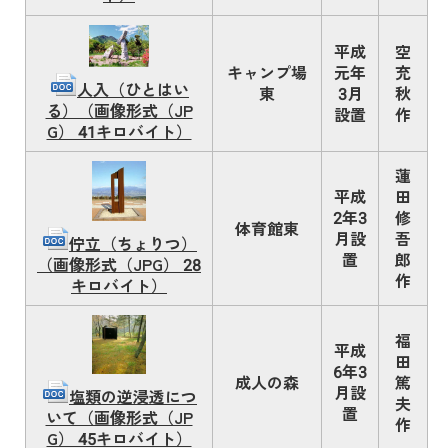
平成
空
キャンプ場
元年
充
人入（ひとはい
東
3月
秋
る）（画像形式（JP
設置
作
G） 41キロバイト）
蓮
平成
田
2年3
修
体育館東
月設
吾
佇立（ちょりつ）
置
郎
（画像形式（JPG） 28
作
キロバイト）
福
平成
田
6年3
成人の森
篤
月設
塩類の逆浸透につ
夫
置
いて（画像形式（JP
作
G） 45キロバイト）