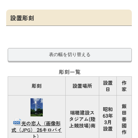
設置彫刻
表の幅を切り替える
彫刻一覧
設置
作
彫刻
設置場所
日
家
飯
昭和
瑞穂建設ス
田
63年
タジアム(陸
善
3月
光の恋人（画像形
上競技場)南
國
設置
式（JPG） 26キロバイ
作
ト）