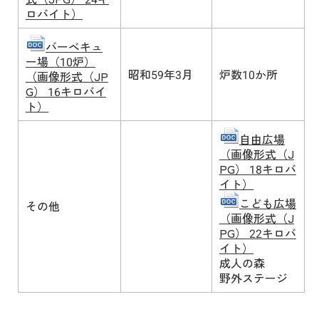
ロバイト）
バーベキュ
ー場（10炉）
昭和59年3月
炉数10か所
（画像形式（JP
G） 16キロバイ
ト）
自由広場
（画像形式（J
PG） 18キロバ
イト）
こども広場
その他
（画像形式（J
PG） 22キロバ
イト）
成人の森
野外ステージ