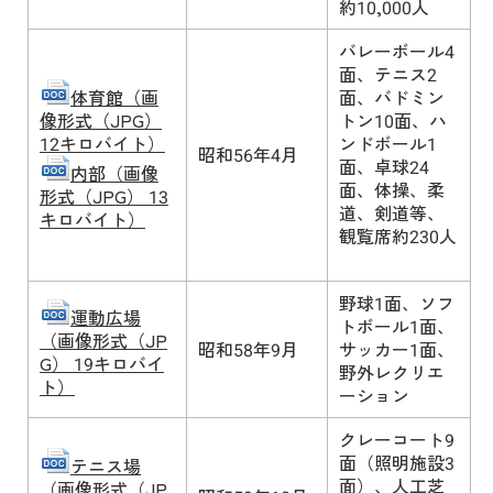
約10,000人
バレーボール4
面、テニス2
体育館（画
面、バドミン
像形式（JPG）
トン10面、ハ
12キロバイト）
ンドボール1
昭和56年4月
面、卓球24
内部（画像
面、体操、柔
形式（JPG） 13
道、剣道等、
キロバイト）
観覧席約230人
野球1面、ソフ
運動広場
トボール1面、
（画像形式（JP
昭和58年9月
サッカー1面、
G） 19キロバイ
野外レクリエ
ト）
ーション
クレーコート9
面（照明施設3
テニス場
面）、人工芝
（画像形式（JP