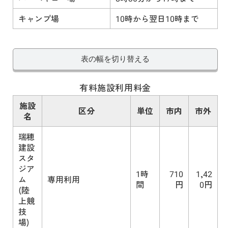
キャンプ場
10時から翌日10時まで
表の幅を切り替える
有料施設利用料金
施設
区分
単位
市内
市外
名
瑞穂
建設
スタ
ジア
1時
710
1,42
ム
専用利用
間
円
0円
(陸
上競
技
場)