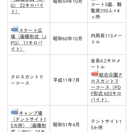
昭和59年10月
コート3面、観
G） 22キロバイ
覧席250人×4
ト）
ヶ所
スケート広
内周長113メー
場（画像形式（J
昭和60年10月
トル
PG） 11キロバ
イト）
全長4.2キロメ
ートル
総合公園ク
クロスカントリ
平成11年7月
ロスカントリ
ーコース
ーコース（PD
F形式 603キロ
バイト）
キャンプ場
（テントサイト1
テントサイト1
昭和51年4月
5カ所）（画像形
5か所
式（JPG） 24キ