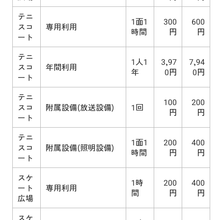
テニ
1面1
300
600
スコ
専用利用
時間
円
円
ート
テニ
1人1
3,97
7,94
スコ
年間利用
年
0円
0円
ート
テニ
100
200
スコ
附属設備(放送設備)
1回
円
円
ート
テニ
1面1
200
400
スコ
附属設備(照明設備)
時間
円
円
ート
スケ
1時
200
400
ート
専用利用
間
円
円
広場
スケ