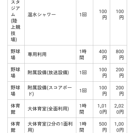
スタ
ジア
100
100
ム
温水シャワー
1回
円
円
(陸
上競
技
場)
野球
1時
400
800
専用利用
場
間
円
円
野球
100
200
附属設備(放送設備)
1回
場
円
円
野球
附属設備(スコアボー
100
200
1回
場
ド)
円
円
体育
1時
1,01
2,02
大体育室(全面利用)
館
間
0円
0円
体育
大体育室(2分の1面利
1時
500
1,00
館
用)
間
円
0円