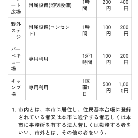
1時
200
400
ート
附属設備(照明設備)
間
円
円
広場
野外
附属設備(コンセン
1時
100
200
ステ
ト)
間
円
円
ージ
バー
ベキ
1炉1
100
200
専用利用
ュー
時間
円
円
場
キャ
1区
500
1,00
ンプ
専用利用
画1
円
0円
場
日
市内とは、本市に居住し、住民基本台帳に登録
されている者又は本市に通学する者若しくは本
市に事務所を有する法人若しくは勤務する者を
いい、市外とは、その他の者をいう。