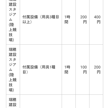
建設
スタ
ジア
付属設備（用具3種目
1時
200
400
ム
以上）
間
円
円
(陸
上競
技
場)
瑞穂
建設
スタ
ジア
付属設備（用具1種
1時
100
200
ム
目）
間
円
円
(陸
上競
技
場)
瑞穂
建設