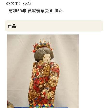
の名工）受章
昭和59年 黄綬褒章受章 ほか
作品