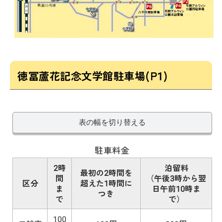
徳冨蘆花記念文学館駐車場(P1)
表の幅を切り替える
駐車料金
2時
泊留料
最初の2時間を
間
（午後3時から翌
区分
超えた1時間に
ま
日午前10時ま
つき
で
で）
100