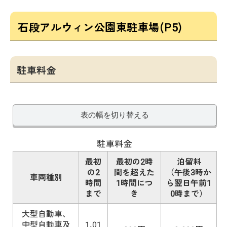
石段アルウィン公園東駐車場(P5)
駐車料金
表の幅を切り替える
駐車料金
最初
最初の2時
泊留料
の2
間を超えた
（午後3時か
車両種別
時間
1時間につ
ら翌日午前1
まで
き
0時まで）
大型自動車、
中型自動車及
1,01