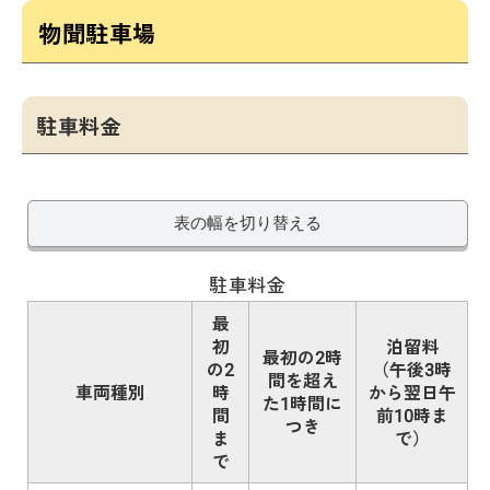
物聞駐車場
駐車料金
表の幅を切り替える
駐車料金
最
初
泊留料
最初の2時
の2
（午後3時
間を超え
車両種別
時
から翌日午
た1時間に
間
前10時ま
つき
ま
で）
で