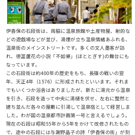
伊香保の石段街は、両脇に温泉旅館や土産物屋、射的な
どの遊戯場などが並び、湯煙が立ち温泉情緒あふれる、
温泉街のメインストリートです。多くの文人墨客が訪
れ、徳冨蘆花の小説「不如帰」(ほととぎす)の舞台にも
なっています。
この石段街は約400年の歴史をもち、長篠の戦いの翌
年、天正4年（1576）に形成されたといいます。それま
でもいくつか浴舎はありましたが、新たに湯元から温泉
を引き、石段を造って中央に湯樋を伏せ、左右に整然と
建ち並んだ各々の屋敷に引湯して温泉宿として経営しま
した。わが国の温泉都市計画第一号と言えるでしょう。
現在の石段は昭和55年から5年をかけて改修されたもの
で、途中の石段には与謝野晶子の詩「伊香保の街」が刻