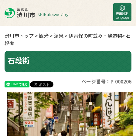
渋川市トップ
>
観光
>
温泉
>
伊香保の町並み・建造物
> 石
段街
石段街
ページ番号：P-000206