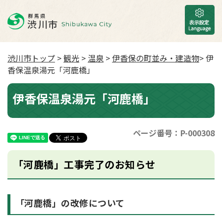
渋川市トップ
>
観光
>
温泉
>
伊香保の町並み・建造物
> 伊
香保温泉湯元「河鹿橋」
伊香保温泉湯元「河鹿橋」
ページ番号：P-000308
「河鹿橋」工事完了のお知らせ
「河鹿橋」の改修について