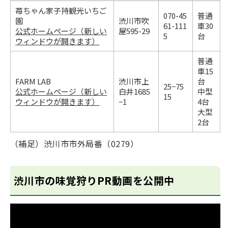
苺ちゃん家子持観光いちご
070-45
普通
園
渋川市吹
61-111
車30
公式ホームページ（新しい
屋595-29
5
台
ウィンドウが開きます）
普通
車15
FARM LAB
渋川市上
台
25−75
公式ホームページ（新しい
白井1685
中型
15
ウィンドウが開きます）
−1
4台
大型
2台
（補足）渋川市市外局番（0279）
渋川市の味覚狩りPR動画を公開中