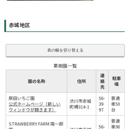
赤城地区
表の幅を切り替える
果樹園一覧
連
駐車
園の名称
住所
絡
場
先
原田いちご園
56-
普通
渋川市赤城
公式ホームページ（新しい
39
車50
町樽314-1
ウィンドウが開きます）
97
台
普通
STRAWBERRY FARM 陽一郎
56-
車90