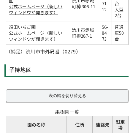
園
渋川市赤城
71
台
公式ホームページ（新しい
町樽 306-11
12
大型
ウィンドウが開きます）
2台
須田いちご園
56-
普通
渋川市赤城
公式ホームページ（新しい
84
車50
町樽287-1
ウィンドウが開きます）
73
台
（補足）渋川市市外局番（0279）
子持地区
表の幅を切り替える
果樹園一覧
駐車
園の名称
住所
連絡先
場