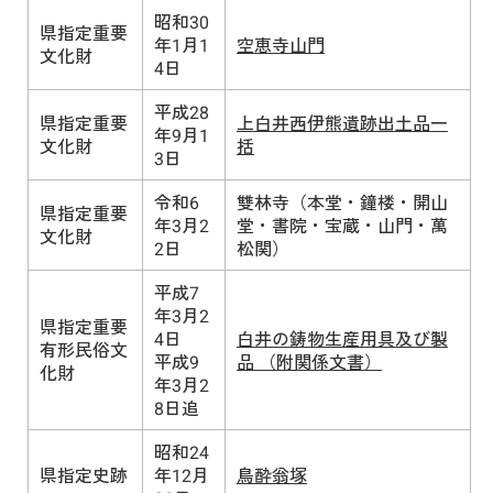
昭和30
県指定重要
年1月1
空恵寺山門
文化財
4日
平成28
県指定重要
上白井西伊熊遺跡出土品一
年9月1
文化財
括
3日
令和6
雙林寺（本堂・鐘楼・開山
県指定重要
年3月2
堂・書院・宝蔵・山門・萬
文化財
2日
松関）
平成7
年3月2
県指定重要
4日
白井の鋳物生産用具及び製
有形民俗文
平成9
品 （附関係文書）
化財
年3月2
8日追
昭和24
県指定史跡
年12月
鳥酔翁塚