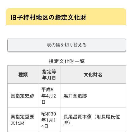
旧子持村地区の指定文化財
表の幅を切り替える
指定文化財一覧
指定等
種類
文化財名
年月日
平成5
国指定史跡
年4月2
黒井峯遺跡
日
昭和30
県指定重要
長尾昌賢木像（附長尾氏位
年1月1
文化財
牌）
4日