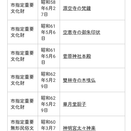
昭和58
市指定重要
年6月2
源空寺の梵鐘
文化財
7日
昭和61
市指定重要
年5月6
空恵寺の御朱印状
文化財
日
昭和61
市指定重要
年5月6
菅原神社本殿
文化財
日
昭和62
市指定重要
年5月2
雙林寺の木喰仏
文化財
9日
昭和62
市指定重要
年5月2
華月堂厨子
文化財
9日
市指定重要
昭和60
無形民俗文
年3月7
神明宮太々神楽