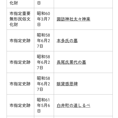
化財
日
市指定重要
昭和60
無形民俗文
年3月7
諏訪神社太々神楽
化財
日
昭和58
市指定史跡
年6月2
本多氏の墓
7日
昭和58
市指定史跡
年6月2
長尾氏累代の墓
7日
昭和58
市指定史跡
年6月2
賑貸感恩碑
7日
昭和61
市指定史跡
年5月6
白井町の道しるべ
日