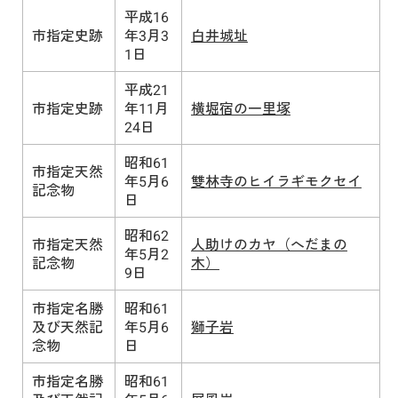
平成16
市指定史跡
年3月3
白井城址
1日
平成21
市指定史跡
年11月
横堀宿の一里塚
24日
昭和61
市指定天然
年5月6
雙林寺のヒイラギモクセイ
記念物
日
昭和62
市指定天然
人助けのカヤ（へだまの
年5月2
記念物
木）
9日
市指定名勝
昭和61
及び天然記
年5月6
獅子岩
念物
日
市指定名勝
昭和61