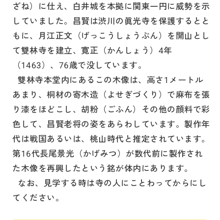
ざね）に仕え、白井城を本拠に関東一円に威勢を示
していました。昌賢は渋川の眞光寺を保護するとと
もに、月江正文（げっこうしょうぶん）を開山とし
て雙林寺を建立、寛正（かんしょう）4年
（1463）、76歳で没しています。
雙林寺本堂内にあるこの木像は、高さ1メートル
あまり、桐材の寄木造（よせぎづくり）で麻布を張
り漆をほどこし、胡粉（ごふん）その他の顔料で彩
色して、昌賢老将の姿をあらわしています。製作年
代は戦国あるいは、桃山時代と推定されています。
第16代長尾景光（かげみつ）が数代前に製作され
た木像を再興したという銘が体内にあります。
なお、見学する時は寺の人にことわってからにし
てください。