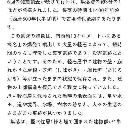
6回の発掘調査が続けて行われ、集落跡の約3分の1
ほどが発掘されました。集落の時期は1400年前頃
（西暦500年代半ば頃）で古墳時代後期にあたりま
す。
この遺跡の特色は、南西約10キロメートルにある
榛名山の爆発で噴出した大量の軽石によって、短時
間のうちに埋没した集落遺跡であり、災害遺跡だと
いうことです。そのため、軽石層中に建物の壁・崩
れかけた屋根・芝垣（しばがき）・網代垣（あじろ
がき）等が立ったままの状態で保存され、また、建
物の上部構造も復元できる程度に残っていました。
厚い軽石層に保護された当時の地表面には、畠や水
田、道や境界、水場、樹木の跡など、人々の生活の
さまざまな痕跡が見つかりました。
集落は、竪穴住居1棟と垣で囲まれた建物群が1単