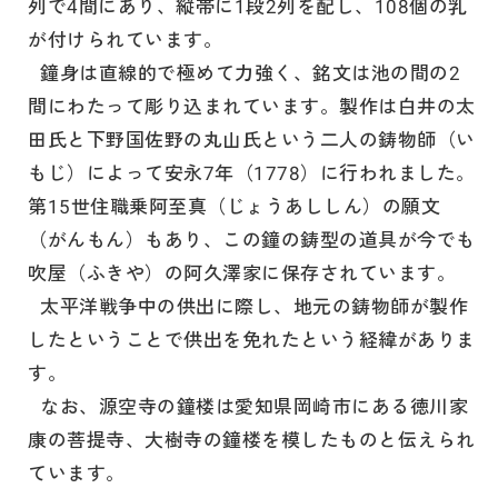
列で4間にあり、縦帯に1段2列を配し、108個の乳
が付けられています。
鐘身は直線的で極めて力強く、銘文は池の間の2
間にわたって彫り込まれています。製作は白井の太
田氏と下野国佐野の丸山氏という二人の鋳物師（い
もじ）によって安永7年（1778）に行われました。
第15世住職乗阿至真（じょうあししん）の願文
（がんもん）もあり、この鐘の鋳型の道具が今でも
吹屋（ふきや）の阿久澤家に保存されています。
太平洋戦争中の供出に際し、地元の鋳物師が製作
したということで供出を免れたという経緯がありま
す。
なお、源空寺の鐘楼は愛知県岡崎市にある徳川家
康の菩提寺、大樹寺の鐘楼を模したものと伝えられ
ています。