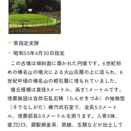
県指定史跡
昭和55年4月30日指定
この古墳は傾斜面に築かれた円墳です。6世紀初
めの榛名山の噴火による火山灰層の上に造られ、6
世紀中頃の榛名山の軽石層に埋もれていました。
墳丘規模は直径9メートル、高さ1メートルです。
埋葬施設は自然石乱石積（らんせきづみ）の袖無型
（そでなしがた）横穴式石室で、全長5.0メート
ル、埋葬部長3.0メートルを測ります。人骨5体、
直刀2口、銀製飾金具、鉄鏃、玉類などが出土して