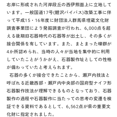
右岸に形成された河岸段丘の西伊熊面上に立地して
います。一般国道17号(鯉沢バイパス)改築工事に伴
って平成15・16年度に財団法人群馬県埋蔵文化財
調査事業団により発掘調査が行われ、6,000点を超
える後期旧石器時代の石器等が出土し、その多くが
接合関係を有しています。また、まとまった礫群が
4か所認められ、当時の人々が当地を集中的に利用
していたことがうかがえ、石器製作址としての性格
が備わっていたと考えられます。
石器の多くが接合できたことから、瀬戸内技法と
呼ばれる近畿西部・瀬戸内中央部の国府型ナイフ形
石器製作技法が理解できるものとなっており、石器
製作の過程や石器製作に当たっての思考の変遷を検
証できる資料であるとして、6,562点が県の重要文
化財に指定されました。