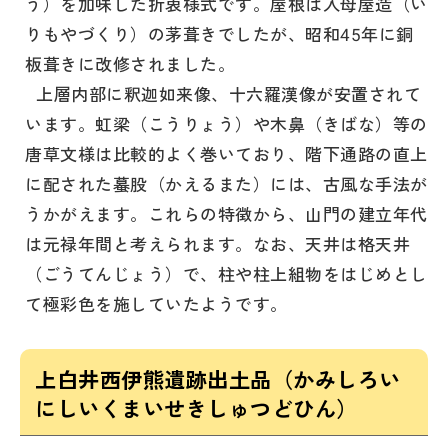
う）を加味した折衷様式です。屋根は入母屋造（い
りもやづくり）の茅葺きでしたが、昭和45年に銅
板葺きに改修されました。
上層内部に釈迦如来像、十六羅漢像が安置されて
います。虹梁（こうりょう）や木鼻（きばな）等の
唐草文様は比較的よく巻いており、階下通路の直上
に配された蟇股（かえるまた）には、古風な手法が
うかがえます。これらの特徴から、山門の建立年代
は元禄年間と考えられます。なお、天井は格天井
（ごうてんじょう）で、柱や柱上組物をはじめとし
て極彩色を施していたようです。
上白井西伊熊遺跡出土品（かみしろい
にしいくまいせきしゅつどひん）