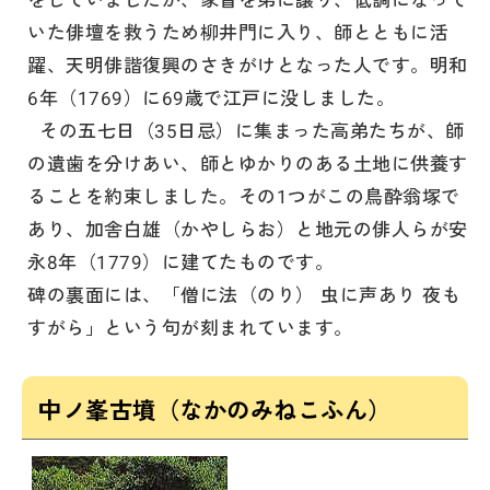
いた俳壇を救うため柳井門に入り、師とともに活
躍、天明俳諧復興のさきがけとなった人です。明和
6年（1769）に69歳で江戸に没しました。
その五七日（35日忌）に集まった高弟たちが、師
の遺歯を分けあい、師とゆかりのある土地に供養す
ることを約束しました。その1つがこの鳥酔翁塚で
あり、加舎白雄（かやしらお）と地元の俳人らが安
永8年（1779）に建てたものです。
碑の裏面には、「僧に法（のり） 虫に声あり 夜も
すがら」という句が刻まれています。
中ノ峯古墳（なかのみねこふん）