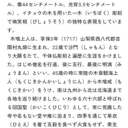
ル、像44センチメートル、光背3.5センチメート
ル）、イチョウの木を用いた一木（いちぼく）彫刻
で微笑相（びしょうそう）の独特な表現をしていま
す。
木喰上人は、享保3年（1717）山梨県西八代郡吉
関村丸畑に生まれ、22歳で沙門（しゃもん）とな
り大願をたて、千体仏彫刻と遍歴に生涯をかけまし
た。はじめ僧名を行道、後に五行、最後に明満（み
ょうまん）といい、45歳の時に常陸の木食観海上
人（もくじきかんかいしょうにん）から木喰戒（も
くじきかい）をうけ、南は九州から北は北海道まで
各地を巡り続けました。いわゆる六十六部と呼ばれ
る回国聖（かいこくひじり）として、常に荒廃した
寺や名もない堂や庵に泊まり、四季を通じて単衣
（ひとえ）を着て五穀を食べず火食もせず、衆生