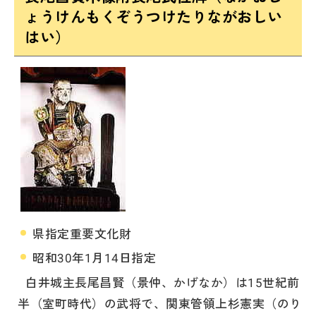
ょうけんもくぞうつけたりながおしい
はい）
県指定重要文化財
昭和30年1月14日指定
白井城主長尾昌賢（景仲、かげなか）は15世紀前
半（室町時代）の武将で、関東管領上杉憲実（のり