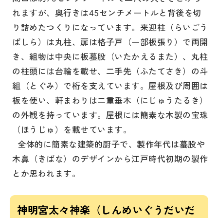
れますが、奥行きは45センチメートルと背後を切
り詰めたつくりになっています。来迎柱（らいごう
ばしら）は丸柱、扉は格子戸（一部板張り）で両開
き、組物は中央に板蟇股（いたかえるまた）、丸柱
の柱頭には台輪を載せ、二手先（ふたてさき）の斗
組（とぐみ）で桁を支えています。屋根及び周囲は
板を使い、軒まわりは二重垂木（にじゅうたるき）
の外観を持っています。屋根には簡素な木製の宝珠
（ほうじゅ）を載せています。
全体的に簡素な建築的厨子で、製作年代は蟇股や
木鼻（きばな）のデザインから江戸時代初期の製作
とか思われます。
神明宮太々神楽（しんめいぐうだいだ