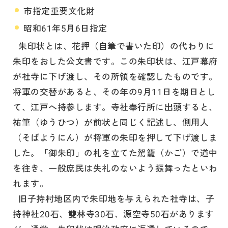
市指定重要文化財
昭和61年5月6日指定
朱印状とは、花押（自筆で書いた印）の代わりに
朱印をおした公文書です。この朱印状は、江戸幕府
が社寺に下げ渡し、その所領を確認したものです。
将軍の交替があると、その年の9月11日を期日とし
て、江戸へ持参します。寺社奉行所に出頭すると、
祐筆（ゆうひつ）が前状と同じく記述し、側用人
（そばようにん）が将軍の朱印を押して下げ渡しま
した。「御朱印」の札を立てた駕籠（かご）で道中
を往き、一般庶民は失礼のないよう振舞ったといわ
れます。
旧子持村地区内で朱印地を与えられた社寺は、子
持神社20石、雙林寺30石、源空寺50石があります