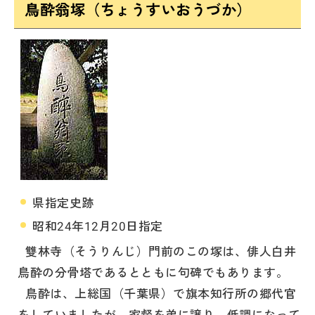
鳥酔翁塚（ちょうすいおうづか）
県指定史跡
昭和24年12月20日指定
雙林寺（そうりんじ）門前のこの塚は、俳人白井
鳥酔の分骨塔であるとともに句碑でもあります。
鳥酔は、上総国（千葉県）で旗本知行所の郷代官
をしていましたが、家督を弟に譲り、低調になって