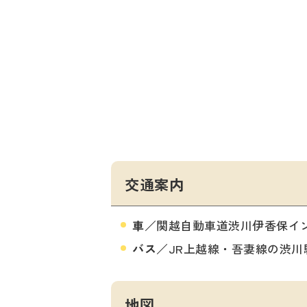
交通案内
車
／関越自動車道渋川伊香保イン
バス
／JR上越線・吾妻線の渋川
地図