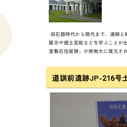
旧石器時代から現代まで、連綿と
展示や郷土芸能などを学ぶことが
室敷石住居跡」が実物大に復元さ
道訓前遺跡JP-21