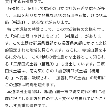
共伴する石器群です。
石器類は、使用して磨耗の目立つ打製石斧や磨石が多
く、三脚を削りだす特異な形状の石皿や石棒、けつ状耳
飾
（補足1）
、砥石などがあります。
特に本遺跡の特徴として、この地域独特の文様を付し
た「焼町土器（やけまちどき）
（補足2）
」がありま
す。この土器は群馬県西部から長野県東部にかけて比較
的限定された地域に見られます。さらに、赤城山麓を中
心に分布し、 この地域の個性豊かな土器として知られ
る「三原田式土器
（補足3）
」も出土しています。三原
田式土器は、南関東からの「加曽利E1式土器
（補足
4）
」へ変容、吸収され、「加曽利E2式土器」の時期に
この遺跡は終焉を迎えます。
本遺跡出土遺物は、赤城山麓一帯で縄文時代中期に地
域に根ざした地方独自の生活・文化が営まれていたこと
を示す貴重な遺物です。