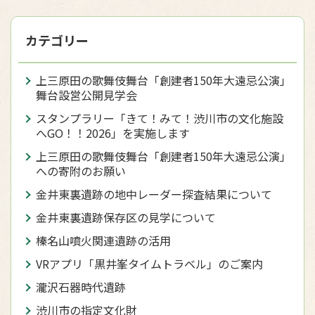
カテゴリー
上三原田の歌舞伎舞台「創建者150年大遠忌公演」
舞台設営公開見学会
スタンプラリー「きて！みて！渋川市の文化施設
へGO！！2026」を実施します
上三原田の歌舞伎舞台「創建者150年大遠忌公演」
への寄附のお願い
金井東裏遺跡の地中レーダー探査結果について
金井東裏遺跡保存区の見学について
榛名山噴火関連遺跡の活用
VRアプリ「黒井峯タイムトラベル」のご案内
瀧沢石器時代遺跡
渋川市の指定文化財