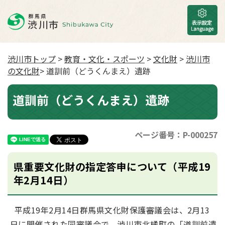
渋川市トップ
>
教育・文化・スポーツ
>
文化財
>
渋川市
の文化財
> 道訓前（どうくんまえ）遺跡
道訓前（どうくんまえ）遺跡
ページ番号：P-000257
県重要文化財の指定答申について（平成19
年2月14日）
平成19年2月14日群馬県文化財保護審議会は、2月13
日に開催された同審議会で、渋川市北橘町の「道訓前遺