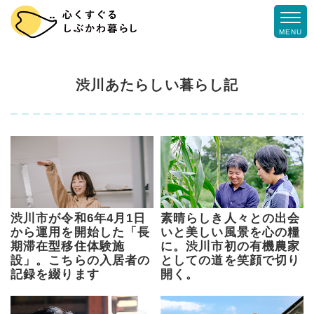
MENU
渋川あたらしい暮らし記
渋川市が令和6年4月1日
素晴らしき人々との出会
から運用を開始した「長
いと美しい風景を心の糧
期滞在型移住体験施
に。渋川市初の有機農家
設」。こちらの入居者の
としての道を笑顔で切り
記録を綴ります
開く。