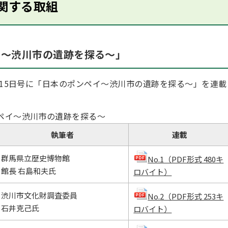
関する取組
イ～渋川市の遺跡を探る～」
15日号に「日本のポンペイ～渋川市の遺跡を探る～」を連載
ペイ～渋川市の遺跡を探る～
執筆者
連載
群馬県立歴史博物館
No.1（PDF形式 480キ
館長 右島和夫氏
ロバイト）
渋川市文化財調査委員
No.2（PDF形式 253キ
石井克己氏
ロバイト）