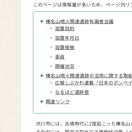
このページは情報量が多いため、ページ内リ
榛名山噴火関連遺跡有識者会議
設置目的
設置年月日
設置根拠
委員
開催状況
榛名山噴火関連遺跡の活用に関する取
広報しぶかわ連載「日本のポンペ
なるほど遺跡塾
関連リンク
渋川市には、古墳時代に2度起こった榛名山
その中には、国内で初めて古墳時代の甲（よ