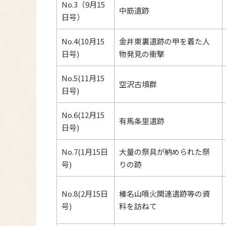
No.3（9月15
中筋遺跡
日号）
No.4(10月15
金井東裏遺跡の甲を着た人
日号)
物発見の衝撃
No.5(11月15
空沢古墳群
日号)
No.6(12月15
有馬条里遺跡
日号)
No.7(1月15日
大量の祭具が納められた祭
号)
りの跡
No.8(2月15日
榛名山噴火関連遺跡等の資
号)
料を訪ねて