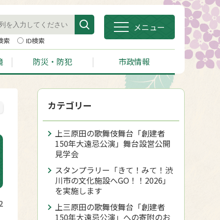
メニュー
検索
ID検索
境
防災・防犯
市政情報
カテゴリー
上三原田の歌舞伎舞台「創建者
150年大遠忌公演」舞台設営公開
見学会
スタンプラリー「きて！みて！渋
川市の文化施設へGO！！2026」
を実施します
2
上三原田の歌舞伎舞台「創建者
150年大遠忌公演」への寄附のお