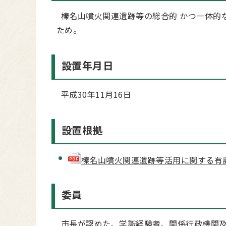
榛名山噴火関連遺跡等の総合的 かつ一体的
ため。
設置年月日
平成30年11月16日
設置根拠
榛名山噴火関連遺跡等活用に関する有識
委員
市長が認めた、学識経験者、関係行政機関及