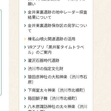
願い
金井東裏遺跡の地中レーダー探査
結果について
金井東裏遺跡保存区の見学につい
て
榛名山噴火関連遺跡の活用
VRアプリ「黒井峯タイムトラベ
ル」のご案内
瀧沢石器時代遺跡
渋川市の指定文化財
猿田彦神社の大和神楽（渋川市石
原）
下南室太々神楽（渋川市北橘町）
箱田獅子舞（渋川市北橘町）
八木原諏訪神社の太々神楽（渋川