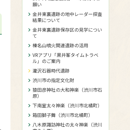
願い
金井東裏遺跡の地中レーダー探査
結果について
金井東裏遺跡保存区の見学につい
て
榛名山噴火関連遺跡の活用
VRアプリ「黒井峯タイムトラベ
ル」のご案内
瀧沢石器時代遺跡
渋川市の指定文化財
猿田彦神社の大和神楽（渋川市石
原）
下南室太々神楽（渋川市北橘町）
箱田獅子舞（渋川市北橘町）
八木原諏訪神社の太々神楽（渋川
し