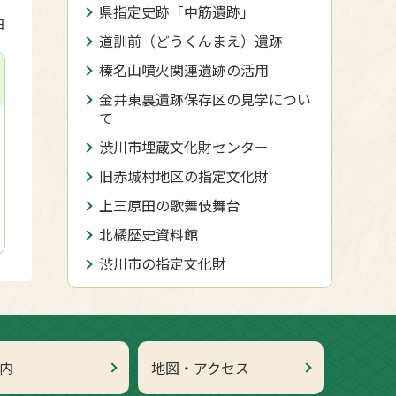
県指定史跡「中筋遺跡」
日
道訓前（どうくんまえ）遺跡
榛名山噴火関連遺跡の活用
金井東裏遺跡保存区の見学につい
て
渋川市埋蔵文化財センター
旧赤城村地区の指定文化財
上三原田の歌舞伎舞台
北橘歴史資料館
渋川市の指定文化財
内
地図・アクセス