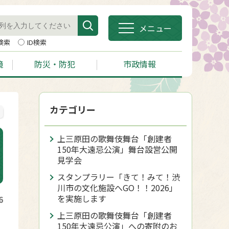
メニュー
検索
ID検索
境
防災・防犯
市政情報
カテゴリー
上三原田の歌舞伎舞台「創建者
150年大遠忌公演」舞台設営公開
見学会
スタンプラリー「きて！みて！渋
川市の文化施設へGO！！2026」
を実施します
6
上三原田の歌舞伎舞台「創建者
150年大遠忌公演」への寄附のお