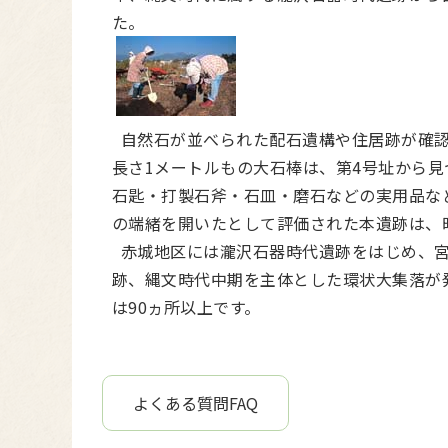
た。
自然石が並べられた配石遺構や住居跡が確認
長さ1メートルもの大石棒は、第4号址から
石匙・打製石斧・石皿・磨石などの実用品な
の端緒を開いたとして評価された本遺跡は、
赤城地区には瀧沢石器時代遺跡をはじめ、宮
跡、縄文時代中期を主体とした環状大集落が
は90ヵ所以上です。
よくある質問FAQ