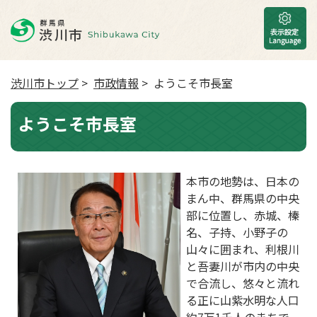
渋川市トップ
>
市政情報
> ようこそ市長室
ようこそ市長室
本市の地勢は、日本の
まん中、群馬県の中央
部に位置し、赤城、榛
名、子持、小野子の
山々に囲まれ、利根川
と吾妻川が市内の中央
で合流し、悠々と流れ
る正に山紫水明な人口