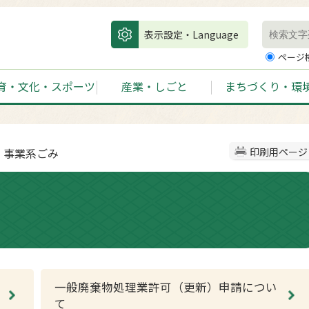
表示設定・Language
ページ
育・文化・スポーツ
産業・しごと
まちづくり・環
 事業系ごみ
印刷用ページ
一般廃棄物処理業許可（更新）申請につい
て