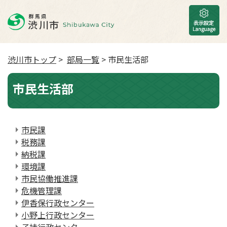
渋川市トップ
>
部局一覧
> 市民生活部
市民生活部
市民課
税務課
納税課
環境課
市民協働推進課
危機管理課
伊香保行政センター
小野上行政センター