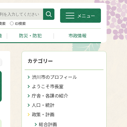
メニュー
検索
ID検索
境
防災・防犯
市政情報
カテゴリー
渋川市のプロフィール
ようこそ市長室
庁舎・各課の紹介
人口・統計
政策・計画
総合計画