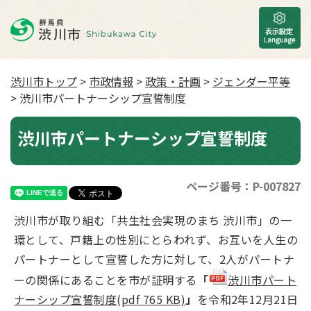
渋川市トップ
>
市政情報
>
政策・計画
>
ジェンダー平等
> 渋川市パートナーシップ宣誓制度
渋川市パートナーシップ宣誓制度
ページ番号：P-007827
渋川市が取り組む「共生社会実現のまち 渋川市」の一
環として、戸籍上の性別にとらわれず、お互いを人生の
パートナーとして宣誓した方に対して、2人がパートナ
ーの関係にあることを市が証明する
「
渋川市パート
ナーシップ宣誓制度(pdf 765 KB)
」
を令和2年12月21日