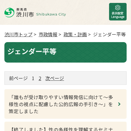
渋川市トップ
>
市政情報
>
政策・計画
> ジェンダー平等
ジェンダー平等
前ページ
1
2
次ページ
「誰もが受け取りやすい情報発信に向けて～多
様性の視点に配慮した公的広報の手引き～」を
策定しました
【終了しました】性の多様性を理解するセミナ