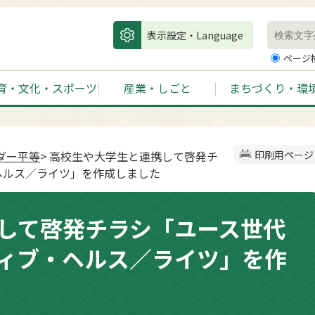
表示設定・Language
ページ
育・文化・スポーツ
産業・しごと
まちづくり・環
ダー平等
> 高校生や大学生と連携して啓発チ
印刷用ページ
ヘルス／ライツ」を作成しました
して啓発チラシ「ユース世代
ィブ・ヘルス／ライツ」を作