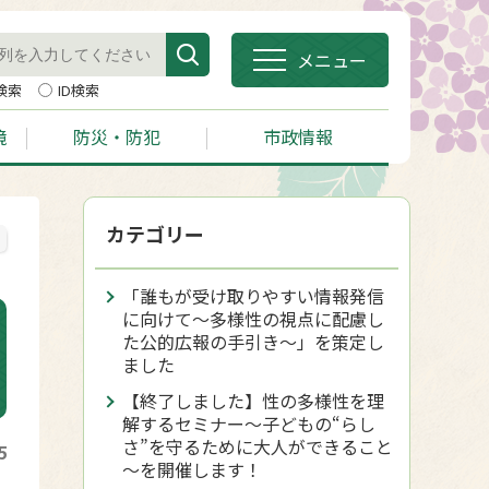
メニュー
検索
ID検索
境
防災・防犯
市政情報
カテゴリー
「誰もが受け取りやすい情報発信
に向けて～多様性の視点に配慮し
た公的広報の手引き～」を策定し
ました
【終了しました】性の多様性を理
解するセミナー～子どもの“らし
さ”を守るために大人ができること
5
～を開催します！