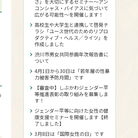
さ」を大切にするセミナー～アン
コンシャス・バイアスに気づいて
広がる可能性～を開催します！
高校生や大学生と連携して啓発チ
ラシ「ユース世代のためのリプロ
ダクティブ・ヘルス／ライツ」を
作成しました
渋川市男女共同参画年次報告書に
ついて
4月1日から30日は「若年層の性暴
力被害予防月間」です
【審査中】しぶかわジェンダー平
等推進表彰の取り組みを募集しま
の
す！
ジェンダー平等に向けた女性の健
康支援セミナーを開催します【終
了しました】
3月8日は「国際女性の日」です