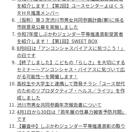
を紹介します！【第2回】ユースセンターよはく Ｓ
ＲＨＲ推進メンバー
（仮称）第３次渋川市男女共同参画計画(案)に係る
市民意見公募を実施しました
令和7年度しぶかわジェンダー平等推進表彰受賞者
を紹介します！【第1回】SWEET BOX
8月8日は「アンコンシャスバイアスに気づこう！」
の日です
【終了しました】こどもの「らしさ」を大切にする
セミナー～アンコンシャス・バイアスに気づいて広
がる可能性～を開催します！
高校生や大学生と連携して啓発チラシ「ユース世代
のためのリプロダクティブ・ヘルス／ライツ」を作
成しました
渋川市男女共同参画年次報告書について
4月1日から30日は「若年層の性暴力被害予防月間」
です
【審査中】しぶかわジェンダー平等推進表彰の取り