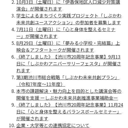
10月3日（土曜日）に「伊香保地区人口減少対策講
演会」が開催されます
学生によるまちづくり実践プロジェクト「しぶかわ
未来共創ユースアクション」の参加者を募集します
7月11日（土曜日）に「心と身体を整えるセミナ
ー」が開催されます
8月29日（土曜日）に「夢みる小学校・完結篇」上
映会＆アフタートークが開催されます
《終了しました》【渋川市20周年記念事業】9月13
日に「しぶかわアニバーサリーフェスタ」が開催さ
れます
第3期渋川市総合戦略「しぶかわ未来共創プラン」
（令和7年度〜11年度）
本市の課題解決・魅力向上を目的とした講演会等の
開催を支援 ーしぶかわ未来共創推進事業補助金ー
《終了しました》【渋川市20周年記念事業】11月24
日に「心と身体を整えるバランスボールセミナー」
が開催されます
企業・大学等との連携協定について