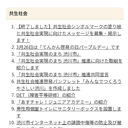
共生社会
【終了しました】共生社会シンボルマークの塗り絵
と共生社会実現に向けたメッセージを募集・掲示し
ます！
3月26日は「てんかん啓発の日パープルデー」です
「共生社会実現のまち 渋川市」
「共生社会実現のまち 渋川市」推進に向けた取組を
紹介します
「共生社会実現のまち 渋川市」推進共同宣言
共生社会推進啓発パンフレット「みんなでつくろう
やさしい渋川」を作成しました
DET（障害平等研修）の紹介
「あすチャレ！ジュニアアカデミー」の紹介
男性用個室トイレにサニタリーボックスを設置しま
す
渋川市インターネット上の誹謗中傷等の防止及び被