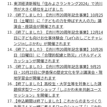
東洋経済新報社「住みよさランキング2024」で渋川
市が大きく順位を上げました
《終了しました》【渋川市20周年記念事業】10月25
日（土曜日）に「子どもの力を伸ばす大人の力」講
演会・座談会が開催されます
《終了しました》【渋川市20周年記念事業】12月14
日に子ども向けお仕事体験会「Let'sおしごとチャレ
ンジinしぶかわ」が開催されます
《終了しました》【渋川市20周年記念事業】10月26
日（日曜日）に「合理的配慮と防災」パネルディス
カッションが開催されます
《終了しました》【渋川市20周年記念事業】9月25
日・10月23日に伊香保の歴史文化を学ぶ講演会・現
地学習会が開催されます
【終了しました】高校生・大学生等を対象とした課
題探求型ワークショップ「しぶかわ未来共創ユース
セッション」を開催します
【申込期間は終了しました】これからのまちづくり
を皆さんと一緒に考えるワークショップ「しぶかわ