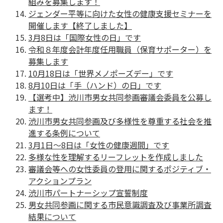
組みを募集します！
ジェンダー平等に向けた女性の健康支援セミナーを
開催します【終了しました】
3月8日は「国際女性の日」です
令和８年度会計年度任用職員（保育サポーター）を
募集します
10月18日は「世界メノポーズデー」です
8月10日は「手（ハンド）の日」です
【選考中】渋川市男女共同参画審議会委員を公募し
ます！
渋川市男女共同参画及び多様性を尊重する社会を推
進する条例について
3月1日〜8日は「女性の健康週間」です
多様な性を理解するリーフレットを作成しました
審議会等への女性委員の登用に関するポジティブ・
アクションプラン
渋川市パートナーシップ宣誓制度
男女共同参画に関する市民意識調査及び事業所調査
結果について