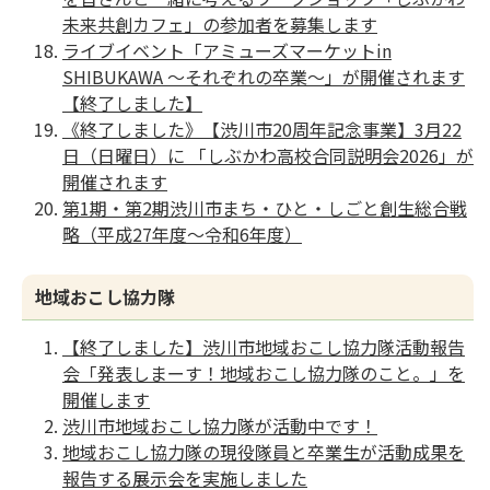
未来共創カフェ」の参加者を募集します
ライブイベント「アミューズマーケットin
SHIBUKAWA ～それぞれの卒業～」が開催されます
【終了しました】
《終了しました》【渋川市20周年記念事業】3月22
日（日曜日）に 「しぶかわ高校合同説明会2026」が
開催されます
第1期・第2期渋川市まち・ひと・しごと創生総合戦
略（平成27年度〜令和6年度）
地域おこし協力隊
【終了しました】渋川市地域おこし協力隊活動報告
会「発表しまーす！地域おこし協力隊のこと。」を
開催します
渋川市地域おこし協力隊が活動中です！
地域おこし協力隊の現役隊員と卒業生が活動成果を
報告する展示会を実施しました