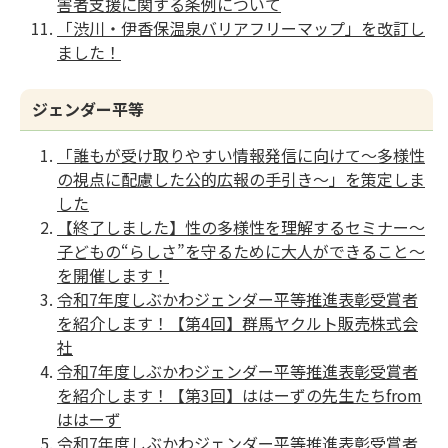
害者支援に関する条例について
「渋川・伊香保温泉バリアフリーマップ」を改訂し
ました！
ジェンダー平等
「誰もが受け取りやすい情報発信に向けて～多様性
の視点に配慮した公的広報の手引き～」を策定しま
した
【終了しました】性の多様性を理解するセミナー～
子どもの“らしさ”を守るために大人ができること～
を開催します！
令和7年度しぶかわジェンダー平等推進表彰受賞者
を紹介します！【第4回】群馬ヤクルト販売株式会
社
令和7年度しぶかわジェンダー平等推進表彰受賞者
を紹介します！【第3回】ははーずの先生たちfrom
ははーず
令和7年度しぶかわジェンダー平等推進表彰受賞者