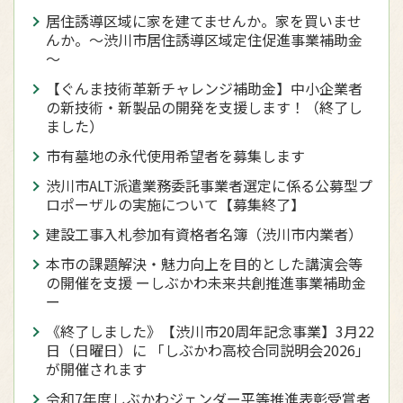
居住誘導区域に家を建てませんか。家を買いませ
んか。～渋川市居住誘導区域定住促進事業補助金
～
【ぐんま技術革新チャレンジ補助金】中小企業者
の新技術・新製品の開発を支援します！（終了し
ました）
市有墓地の永代使用希望者を募集します
渋川市ALT派遣業務委託事業者選定に係る公募型プ
ロポーザルの実施について【募集終了】
建設工事入札参加有資格者名簿（渋川市内業者）
本市の課題解決・魅力向上を目的とした講演会等
の開催を支援 ーしぶかわ未来共創推進事業補助金
ー
《終了しました》【渋川市20周年記念事業】3月22
日（日曜日）に 「しぶかわ高校合同説明会2026」
が開催されます
令和7年度しぶかわジェンダー平等推進表彰受賞者