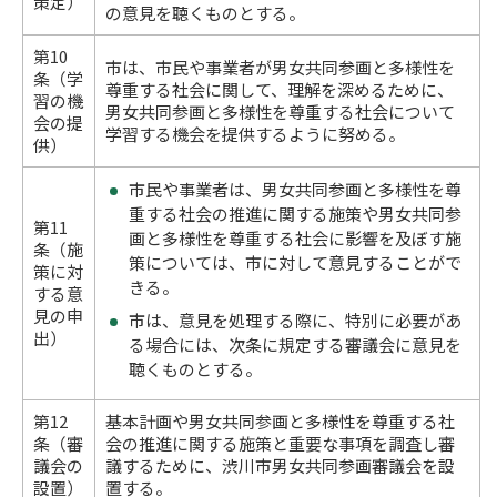
策定）
の意見を聴くものとする。
第10
市は、市民や事業者が男女共同参画と多様性を
条（学
尊重する社会に関して、理解を深めるために、
習の機
男女共同参画と多様性を尊重する社会について
会の提
学習する機会を提供するように努める。
供）
市民や事業者は、男女共同参画と多様性を尊
重する社会の推進に関する施策や男女共同参
第11
画と多様性を尊重する社会に影響を及ぼす施
条（施
策については、市に対して意見することがで
策に対
きる。
する意
見の申
市は、意見を処理する際に、特別に必要があ
出）
る場合には、次条に規定する審議会に意見を
聴くものとする。
第12
基本計画や男女共同参画と多様性を尊重する社
条（審
会の推進に関する施策と重要な事項を調査し審
議会の
議するために、渋川市男女共同参画審議会を設
設置）
置する。