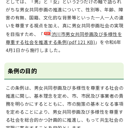
としては、「男」と「女」という2つだけの軸で語られ
がちな男女共同参画の推進について、性別等、年齢、障
害の有無、国籍、文化的な背景等といった一人一人の違
いを尊重する視点を加え、真に男女共同参画社会の実現
を目指すため、「
渋川市男女共同参画及び多様性を
尊重する社会を推進する条例(pdf 121 KB)
」を令和6年
4月1日から施行しました。
条例の目的
この条例は、男女共同参画及び多様性を尊重する社会の
推進に関し、基本理念を定め、市、市民及び事業者の責
務を明らかにするとともに、市の施策の基本となる事項
を定めることにより、男女共同参画及び多様性を尊重す
る社会を総合的かつ計画的に推進し、もって共生社会の
実現に寄与することを目的とします。