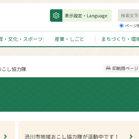
表示設定・Language
ページ
育・文化・スポーツ
産業・しごと
まちづくり・環
おこし協力隊
印刷用ページ
渋川市地域おこし協力隊が活動中です！