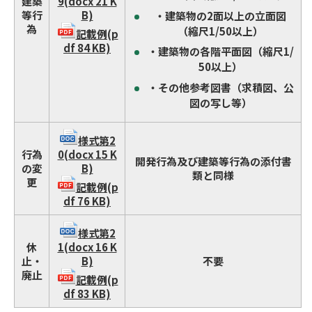
建築
9(docx 21 K
等行
B)
・建築物の2面以上の立面図
為
（縮尺1/50以上）
記載例(p
df 84 KB)
・建築物の各階平面図（縮尺1/
50以上）
・その他参考図書（求積図、公
図の写し等）
様式第2
行為
0(docx 15 K
開発行為及び建築等行為の添付書
の変
B)
類と同様
更
記載例(p
df 76 KB)
様式第2
休
1(docx 16 K
止・
B)
不要
廃止
記載例(p
df 83 KB)