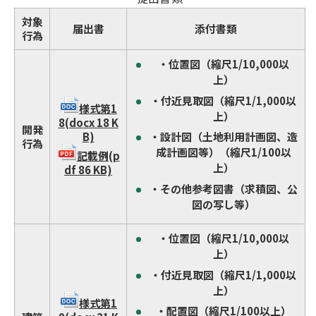
対象
届出書
添付書類
行為
・位置図（縮尺1/10,000以
上）
・付近見取図（縮尺1/1,000以
様式第1
上）
8(docx 18 K
開発
B)
・設計図（土地利用計画図、造
行為
成計画図等）（縮尺1/100以
記載例(p
上）
df 86 KB)
・その他参考図書（求積図、公
図の写し等）
・位置図（縮尺1/10,000以
上）
・付近見取図（縮尺1/1,000以
上）
様式第1
・配置図（縮尺1/100以上）