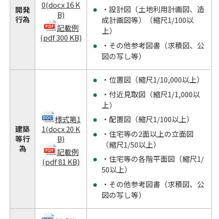
0(docx 16 K
・設計図（土地利用計画図、造
開発
B)
行為
成計画図等）（縮尺1/100以
記載例
上）
(pdf 300 KB)
・その他参考図書（求積図、公
図の写し等）
・位置図（縮尺1/10,000以上）
・付近見取図（縮尺1/1,000以
上）
様式第1
・配置図（縮尺1/100以上）
建築
1(docx 20 K
・住宅等の2面以上の立面図
等行
B)
（縮尺1/50以上）
為
記載例
・住宅等の各階平面図（縮尺1/
(pdf 81 KB)
50以上）
・その他参考図書（求積図、公
図の写し等）