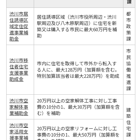
課
渋川市居
都
居住誘導区域（渋川市役所周辺・渋川
住誘導区
市
駅周辺及び八木原駅周辺）に住宅を新
域定住促
政
築又は購入する市民に最大60万円を補
進事業補
策
助
助金
課
市
民
渋川市移
市内に住宅を取得して市外から転入す
協
住者住宅
る人に、最大128万円（加算額を含む。
働
支援事業
特別加算該当者は最大228万円）を助成
推
助成金
進
課
渋川市空
20万円以上の空家解体工事に対し工事
家解体事
費の10分の1、最大30万円（加算額を含
建
業補助金
む）を補助
築
住
渋川市空
20万円以上の空家リフォームに対し工
宅
家活用支
事費の10分の1、最大50万円（加算額を
課
援事業補