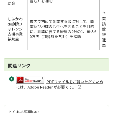
含む）を補助
助金
企
業
しぶかわ
市内で初めて創業する者に対して、商
誘
de創業チ
業及び地域の活性化を図ることを目的
致
ャレンジ
に、創業に要する経費の2分の1、最大6
支援事業
推
0万円（加算額を含む）を補助
補助金
進
室
関連リンク
PDFファイルをご覧いただくため
には、Adobe Reader が必要です。
よくある質問FAQ