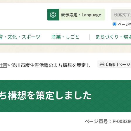
表示設定・Language
ページ
育・文化・スポーツ
産業・しごと
まちづくり・環
計画
> 渋川市版生涯活躍のまち構想を策定し
印刷用ページ
ち構想を策定しました
ページ番号：P-00838