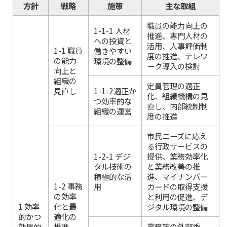
方針
戦略
施策
主な取組
職員の能力向上の
1-1-1 人材
推進、専門人材の
への投資と
活用、人事評価制
1-1 職員
働きやすい
度の推進、テレワ
の能力
環境の整備
ーク導入の検討
向上と
組織の
定員管理の適正
見直し
1-1-2適正か
化、組織機構の見
つ効率的な
直し、内部統制制
組織の運営
度の推進
市民ニーズに応え
る行政サービスの
1-2-1 デジ
提供、業務効率化
タル技術の
と業務改善の推
積極的な活
進、マイナンバー
1-2 事務
用
カードの取得支援
の効率
と利用の促進、デ
1 効率
化と最
ジタル環境の整備
的かつ
適化の
効果的
推進
業務等の外部委