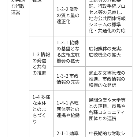
な行政
託、行政手続プロ
1-2-2 業務
運営
セス等の見直し、
の質と量の
地方公共団体情報
適正化
システムの標準
化・共通化の対応
1-3-1 協働
の基盤とな
広報媒体の充実、
1-3 情報
る広報広聴
広聴機会の拡大
の発信
機会の拡大
と共有
の推進
適正な文書管理の
1-3-2 市政
推進、市政情報の
情報の充実
積極的な発信
1-4 多様
民間企業や大学等
な主体
1-4-1 各種
との連携、市民や
とのま
団体等との
各種コミュニティ
ちづく
連携や協働
団体との連携
り
2-1-1 効率
中長期的な財政シ