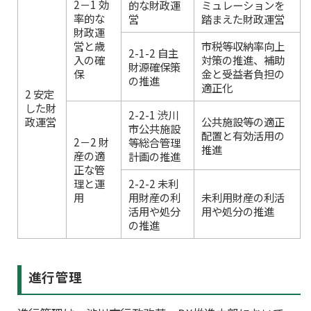
2－1 効
的な財政運
ミュレーションを
率的な
営
踏まえた財政運営
財政運
営と歳
市税等収納率向上
2-1-2 自主
入の確
対策の推進、補助
財源確保策
保
金と受益者負担の
の推進
適正化
2 安定
した財
2-2-1 渋川
政運営
公共施設等の適正
市公共施設
配置と有効活用の
2－2 財
等総合管理
推進
産の適
計画の推進
正な管
理と運
2-2-2 未利
用
用財産の利
未利用財産の利活
活用や処分
用や処分の推進
の推進
進行管理