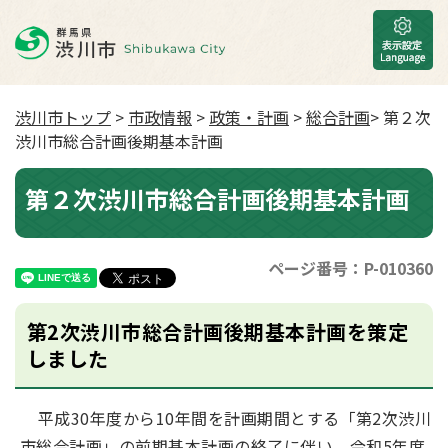
渋川市トップ
>
市政情報
>
政策・計画
>
総合計画
> 第２次
渋川市総合計画後期基本計画
第２次渋川市総合計画後期基本計画
ページ番号：P-010360
第2次渋川市総合計画後期基本計画を策定
しました
平成30年度から10年間を計画期間とする「第2次渋川
市総合計画」の前期基本計画の終了に伴い、令和5年度