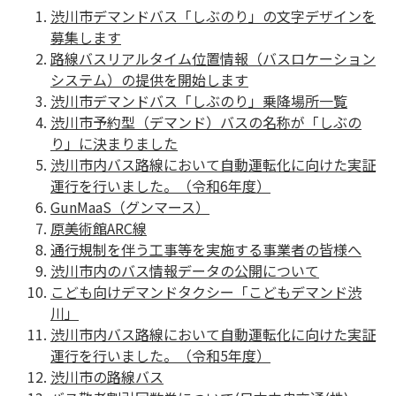
渋川市デマンドバス「しぶのり」の文字デザインを
募集します
路線バスリアルタイム位置情報（バスロケーション
システム）の提供を開始します
渋川市デマンドバス「しぶのり」乗降場所一覧
渋川市予約型（デマンド）バスの名称が「しぶの
り」に決まりました
渋川市内バス路線において自動運転化に向けた実証
運行を行いました。（令和6年度）
GunMaaS（グンマース）
原美術館ARC線
通行規制を伴う工事等を実施する事業者の皆様へ
渋川市内のバス情報データの公開について
こども向けデマンドタクシー「こどもデマンド渋
川」
渋川市内バス路線において自動運転化に向けた実証
運行を行いました。（令和5年度）
渋川市の路線バス