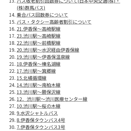
バス敬老割引回数券について(日本中央交通(株)・
(株)群馬バス)
乗合バス回数券について
バス・タクシー高齢者割引について
21.伊香保～高崎駅線
23.渋川駅～高崎駅線
22.渋川駅～前橋駅線
20.渋川駅～水沢経由伊香保線
19.渋川駅～伊香保温泉線
18.伊香保～榛名湖線
17.渋川駅～箕郷線
15.北橘循環線
14.渋川駅～南柏木線
13.渋川駅～勝保沢線
12．渋川駅～渋川医療センター線
10.渋川駅～桜の木線
9.水沢シャトルバス
8.伊香保タウンバス4号
7.伊香保タウンバス3号