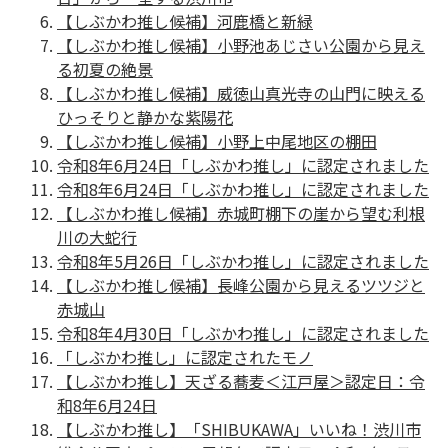
【しぶかわ推し候補】河鹿橋と新緑
【しぶかわ推し候補】⼩野池あじさい公園から⾒え
る初夏の絶景
【しぶかわ推し候補】威徳山真光寺の山門に映える
ひっそりと静かな紫陽花
【しぶかわ推し候補】小野上中尾地区の棚田
令和8年6月24日「しぶかわ推し」に認定されました
令和8年6月24日「しぶかわ推し」に認定されました
【しぶかわ推し候補】⾚城町棚下の崖から望む利根
川の大蛇行
令和8年5月26日「しぶかわ推し」に認定されました
【しぶかわ推し候補】⻑峰公園から⾒えるツツジと
⾚城⼭
令和8年4月30日「しぶかわ推し」に認定されました
「しぶかわ推し」に認定されたモノ
【しぶかわ推し】天ざる蕎麦＜江戸屋＞認定日：令
和8年6月24日
【しぶかわ推し】「SHIBUKAWA」いいね！渋川市