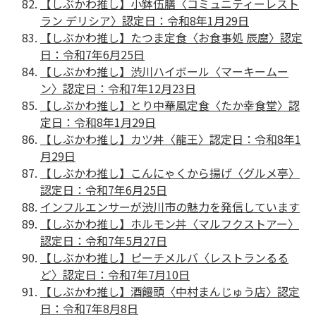
【しぶかわ推し】小鉢伍膳〈コミュニティーレスト
ラン デリシア〉認定日：令和8年1月29日
【しぶかわ推し】たつま定食〈お食事処 辰麿〉認定
日：令和7年6月25日
【しぶかわ推し】渋川ハイボール〈マーキームー
ン〉認定日：令和7年12月23日
【しぶかわ推し】とり中華風定食〈たか幸食堂〉認
定日：令和8年1月29日
【しぶかわ推し】カツ丼〈龍王〉認定日：令和8年1
月29日
【しぶかわ推し】こんにゃくから揚げ〈グルメ亭〉
認定日：令和7年6月25日
インフルエンサーが渋川市の魅力を発信しています
【しぶかわ推し】ホルモン丼〈マルフクストアー〉
認定日：令和7年5月27日
【しぶかわ推し】ピーチメルバ〈レストランるる
ど〉認定日：令和7年7月10日
【しぶかわ推し】酒饅頭〈中村まんじゅう店〉認定
日：令和7年8月8日