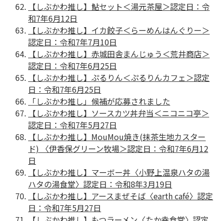
【しぶかわ推し】鮎セット＜湯元茶屋＞認定日：令
和7年6月12日
【しぶかわ推し】イカ餃子＜らーめんはんぐりー＞
認定日：令和7年7月10日
【しぶかわ推し】赤城田舎まんじゅう＜荒井商店＞
認定日：令和7年6月25日
【しぶかわ推し】ぷるりん＜ぷるりんカフェ＞認定
日：令和7年6月25日
「しぶかわ推し」候補が応募されました
【しぶかわ推し】ソースカツ丼弁当＜ニコニコ亭＞
認定日：令和7年5月27日
【しぶかわ推し】MouMou焼き(抹茶⽣地カスター
ド) 〈伊⾹保グリーン牧場＞認定日：令和7年6月12
日
【しぶかわ推し】マーボー丼〈⼩野上温泉ハタの湯
ハタの湯⾷堂〉認定日：令和8年3月19日
【しぶかわ推し】アースまぜそば〈earth café〉認定
日：令和7年5月27日
【しぶかわ推し】もつラーメン〈たか幸⾷堂〉認定