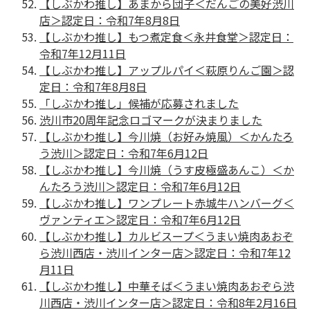
【しぶかわ推し】あまから団子＜だんごの美好渋川
店＞認定日：令和7年8月8日
【しぶかわ推し】もつ煮定食＜永井食堂＞認定日：
令和7年12月11日
【しぶかわ推し】アップルパイ＜萩原りんご園＞認
定日：令和7年8月8日
「しぶかわ推し」候補が応募されました
渋川市20周年記念ロゴマークが決まりました
【しぶかわ推し】今川焼（お好み焼風）＜かんたろ
う渋川＞認定日：令和7年6月12日
【しぶかわ推し】今川焼（うす皮極盛あんこ）＜か
んたろう渋川＞認定日：令和7年6月12日
【しぶかわ推し】ワンプレート⾚城⽜ハンバーグ＜
ヴァンティエ＞認定日：令和7年6月12日
【しぶかわ推し】カルビスープ＜うまい焼肉あおぞ
ら渋川西店・渋川インター店＞認定日：令和7年12
月11日
【しぶかわ推し】中華そば＜うまい焼肉あおぞら渋
川西店・渋川インター店＞認定日：令和8年2月16日