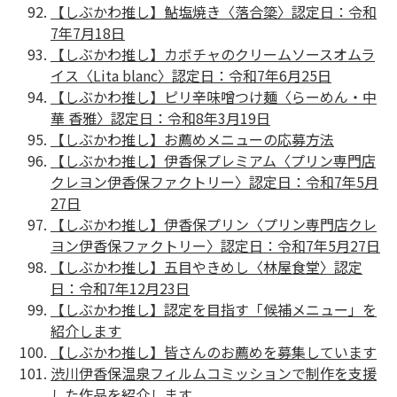
【しぶかわ推し】鮎塩焼き〈落合簗〉認定日：令和
7年7月18日
【しぶかわ推し】カボチャのクリームソースオムラ
イス〈Lita blanc〉認定日：令和7年6月25日
【しぶかわ推し】ピリ辛味噌つけ麺〈らーめん・中
華 香雅〉認定日：令和8年3月19日
【しぶかわ推し】お薦めメニューの応募方法
【しぶかわ推し】伊香保プレミアム〈プリン専門店
クレヨン伊香保ファクトリー〉認定日：令和7年5月
27日
【しぶかわ推し】伊香保プリン〈プリン専門店クレ
ヨン伊香保ファクトリー〉認定日：令和7年5月27日
【しぶかわ推し】五目やきめし〈林屋食堂〉認定
日：令和7年12月23日
【しぶかわ推し】認定を目指す「候補メニュー」を
紹介します
【しぶかわ推し】皆さんのお薦めを募集しています
渋川伊香保温泉フィルムコミッションで制作を支援
した作品を紹介します