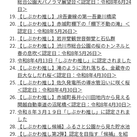
総合公園大パノラマ展望台＜認定日：令和8年6月24
日＞
【しぶかわ推し】JR吾妻線の第一吾妻川橋梁
【しぶかわ推し】⾚城町棚下の「棚下不動の滝」＜
認定日：令和8年5月26日＞
【しぶかわ推し】岩井堂観世音御堂と⽯仏群
【しぶかわ推し】渋川市総合公園の桜のトンネルと
春の息吹＜認定日：令和8年5月26日＞
令和8年4月13日「しぶかわ推し」に認定されました
【しぶかわ推し】滝のように流れ落ちる、金蔵寺の
巨大なしだれ桜＜認定日：令和8年4月30日＞
【しぶかわ推し】佐久発電所の導水管沿いに咲く桜
＜認定日：令和8年4月30日＞
【しぶかわ推し】赤城町長井小川田地内から見える
関越自動車道の沼尾橋＜認定日：令和8年4月30日＞
令和８年３月１９日「しぶかわ推し」に認定されま
した
【しぶかわ推し候補】ふるさと公園から見た貯水池
【しぶかわ推し第2弾】認定を目指す「候補」を紹