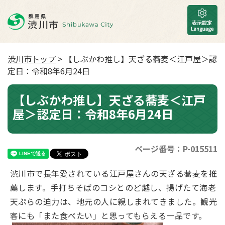
渋川市トップ
> 【しぶかわ推し】天ざる蕎麦＜江戸屋＞認
定日：令和8年6月24日
【しぶかわ推し】天ざる蕎麦＜江戸
屋＞認定日：令和8年6月24日
ページ番号：P-015511
渋川市で⻑年愛されている江⼾屋さんの天ざる蕎⻨を推
薦します。⼿打ちそばのコシとのど越し、揚げたて海⽼
天ぷらの迫⼒は、地元の⼈に親しまれてきました。観光
客にも「また⾷べたい」と思ってもらえる⼀品です。