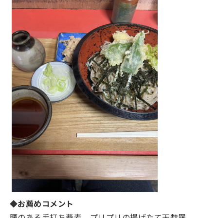
◆お薦めコメント
腰のある⼿打ち蕎⻨、プリプリの揚げたて天麩羅