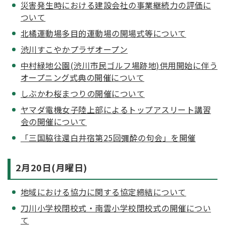
災害発生時における建設会社の事業継続力の評価に
ついて
北橘運動場多目的運動場の開場式等について
渋川すこやかプラザオープン
中村緑地公園(渋川市民ゴルフ場跡地)供用開始に伴う
オープニング式典の開催について
しぶかわ桜まつりの開催について
ヤマダ電機女子陸上部によるトップアスリート講習
会の開催について
「三国脇往還白井宿第25回彌酔の句会」を開催
2月20日(月曜日)
地域における協力に関する協定締結について
刀川小学校閉校式・南雲小学校閉校式の開催につい
て