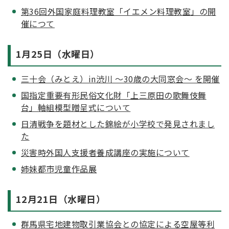
第36回外国家庭料理教室「イエメン料理教室」の開
催につて
1月25日（水曜日）
三十会（みとえ）in渋川 ～30歳の大同窓会～ を開催
国指定重要有形民俗文化財「上三原田の歌舞伎舞
台」軸組模型贈呈式について
日清戦争を題材とした錦絵が小学校で発見されまし
た
災害時外国人支援者養成講座の実施について
姉妹都市児童作品展
12月21日（水曜日）
群馬県宅地建物取引業協会との協定による空屋等利