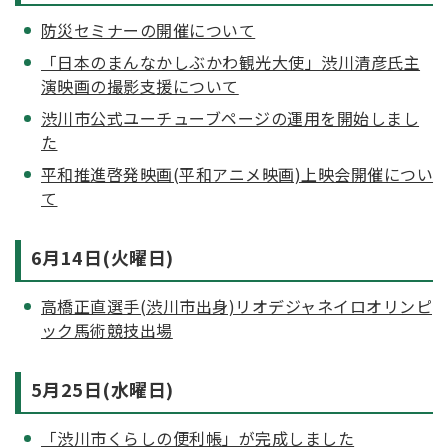
防災セミナーの開催について
「日本のまんなかしぶかわ観光大使」渋川清彦氏主
演映画の撮影支援について
渋川市公式ユーチューブページの運用を開始しまし
た
平和推進啓発映画(平和アニメ映画)上映会開催につい
て
6月14日(火曜日)
高橋正直選手(渋川市出身)リオデジャネイロオリンピ
ック馬術競技出場
5月25日(水曜日)
「渋川市くらしの便利帳」が完成しました