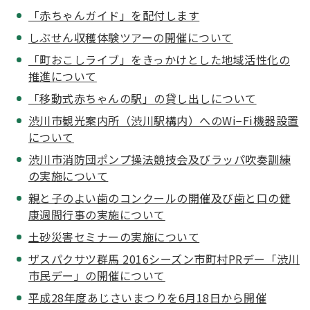
「赤ちゃんガイド」を配付します
しぶせん収穫体験ツアーの開催について
「町おこしライブ」をきっかけとした地域活性化の
推進について
「移動式赤ちゃんの駅」の貸し出しについて
渋川市観光案内所（渋川駅構内）へのWi−Fi機器設置
について
渋川市消防団ポンプ操法競技会及びラッパ吹奏訓練
の実施について
親と子のよい歯のコンクールの開催及び歯と口の健
康週間行事の実施について
土砂災害セミナーの実施について
ザスパクサツ群馬 2016シーズン市町村PRデー「渋川
市民デー」の開催について
平成28年度あじさいまつりを6月18日から開催