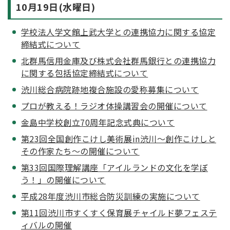
10月19日(水曜日)
学校法人学文館上武大学との連携協力に関する協定
締結式について
北群馬信用金庫及び株式会社群馬銀行との連携協力
に関する包括協定締結式について
渋川総合病院跡地複合施設の愛称募集について
プロが教える！ラジオ体操講習会の開催について
金島中学校創立70周年記念式典について
第23回全国創作こけし美術展in渋川～創作こけしと
その作家たち～の開催について
第33回国際理解講座「アイルランドの文化を学ぼ
う！」の開催について
平成28年度渋川市総合防災訓練の実施について
第11回渋川市すくすく保育展チャイルド夢フェステ
ィバルの開催