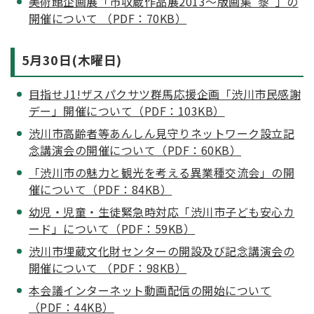
美術館企画展「市収蔵作品展2013～版画集“黎”」の
開催について （PDF：70KB）
5月30日(木曜日)
目指せJ1!ザスパクサツ群馬応援企画「渋川市民感謝
デー」開催について（PDF：103KB）
渋川市高齢者等あんしん見守りネットワーク設立記
念講演会の開催について（PDF：60KB）
「渋川市の魅力と観光を考える異業種交流会」の開
催について（PDF：84KB）
幼児・児童・生徒緊急時対応「渋川市子ども安心カ
ード」について（PDF：59KB）
渋川市埋蔵文化財センターの開設及び記念講演会の
開催について （PDF：98KB）
本会議インターネット動画配信の開始について
（PDF：44KB）