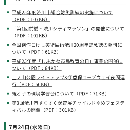
平成25年度渋川市総合防災訓練の実施について
（PDF：107KB）
「第1回前橋・渋川シティマラソン」の開催について
（PDF：101KB）
全国創作こけし美術展in渋川20周年記念誌の発刊に
ついて（PDF：61KB）
平成25年度「しぶかわ市民教育の日」事業の開催に
ついて（PDF：84KB）
上ノ山公園ライトアップ&伊香保ロープウェイ夜間運
行（PDF：56KB）
親と子の環境学習会について（PDF：71KB）
第8回渋川市すくすく保育展チャイルドゆめフェステ
ィバルの開催（PDF：301KB）
7月24日(水曜日)