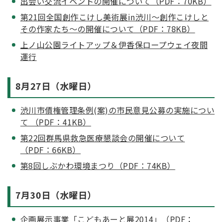
出会い交流イベントの開催について（PDF：70KB）
第21回全国創作こけし美術展in渋川～創作こけしと
その作家たち～の開催について（PDF：78KB）
上ノ山公園ライトアップ＆伊香保ロープウェイ夜間
運行
8月27日（水曜日）
渋川市債権管理条例(案)の市民意見公募の実施につい
て （PDF：41KB）
第22回群馬県救急医療懇談会の開催について
（PDF：66KB）
第8回しぶかわ環境まつり（PDF：74KB）
7月30日（水曜日）
企画展示事業「こどもあーと展2014」（PDF：