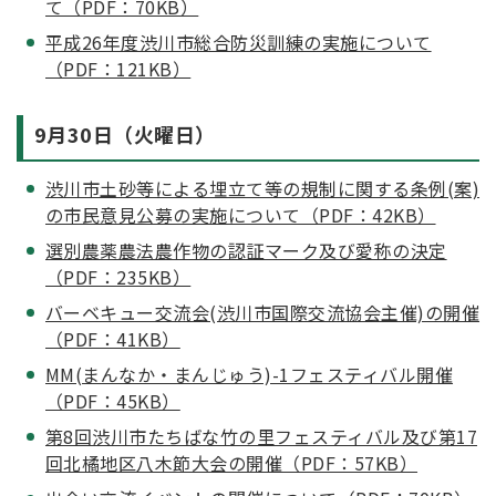
て（PDF：70KB）
平成26年度渋川市総合防災訓練の実施について
（PDF：121KB）
9月30日（火曜日）
渋川市土砂等による埋立て等の規制に関する条例(案)
の市民意見公募の実施について（PDF：42KB）
選別農薬農法農作物の認証マーク及び愛称の決定
（PDF：235KB）
バーベキュー交流会(渋川市国際交流協会主催)の開催
（PDF：41KB）
MM(まんなか・まんじゅう)-1フェスティバル開催
（PDF：45KB）
第8回渋川市たちばな竹の里フェスティバル及び第17
回北橘地区八木節大会の開催（PDF：57KB）