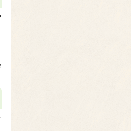
急
な
偽
を