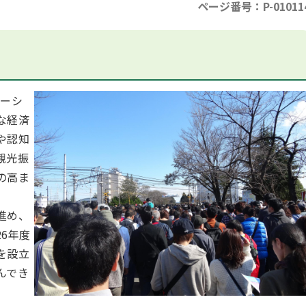
ページ番号：P-01011
ケーシ
な経済
や認知
観光振
の高ま
進め、
6年度
を設立
んでき