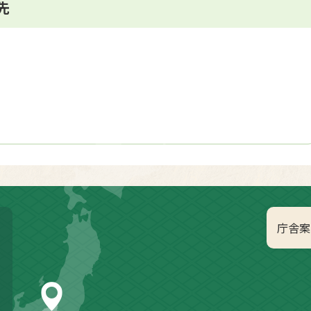
先
庁舎案