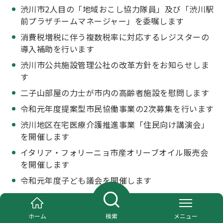
渋川市2人目の「地域おこし協力隊員」及び「渋川駅
前プラザチームマネージャー」を委嘱します
消費税増税に伴う複数税率に対応するレジスターの
導入補助を行います
渋川市公共施設管理公社の改革方針をお知らせしま
す
二子山部屋の力士が市内の高齢者施設を慰問します
令和元年度提案型市民協働事業の2次募集を行います
渋川地区在宅医療介護推進事業「住民向け講演会」
を開催します
イタリア・フォリーニョ市産オリーブオイル販売会
を開催します
令和元年度子ども議会を開催します
7月第5回市長定例会見
ホーム
検索
メニュー