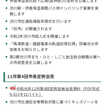
伊香保温泉石段下広場(延伸部)の愛称を公募します
渋川駅・伊香保温泉間バス停ナンバリング事業を実
施します
渋川市交通指導員年頭式を行います
「初市」が開催されます
令和2年渋川市成人式を開催します
「馬車鉄道・路面電車の軌道記憶石碑」除幕式の参
加者をお知らせします
第2期渋川市まち・ひと・しごと創生総合戦略の案へ
の市民意見を公募します
12月第4回市長定例会見
令和元年12月第4回定例記者会見資料（PDF形式
9,513キロバイト）
渋川市交通安全等緊急対策に基づくキッズゾーンを