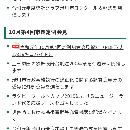
令和元年度統計グラフ渋川市コンクール表彰式を開
催します
10月第4回市長定例会見
令和元年10月第4回定例記者会見資料（PDF形式
1,819キロバイト）
上三原田の歌舞伎舞台創建200年祭を今週末に開催し
ます
渋川市行政事務執行の適正化に関する調査委員会の
委員に外部委員を選任します
ラグビーワールドカップ2019におけるニュージーラ
ンド代表応援ブースを設置しました
災害時における携帯電話等充電機器の配備を行いま
す
令和元年渋川市優良建設工事等表彰式を開催します