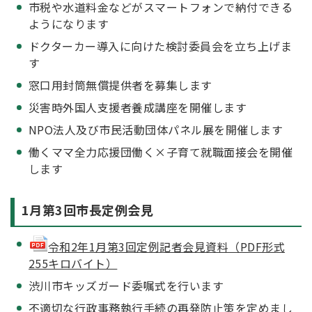
市税や水道料金などがスマートフォンで納付できる
ようになります
ドクターカー導入に向けた検討委員会を立ち上げま
す
窓口用封筒無償提供者を募集します
災害時外国人支援者養成講座を開催します
NPO法人及び市民活動団体パネル展を開催します
働くママ全力応援団働く×子育て就職面接会を開催
します
1月第3回市長定例会見
令和2年1月第3回定例記者会見資料（PDF形式
255キロバイト）
渋川市キッズガード委嘱式を行います
不適切な行政事務執行手続の再発防止策を定めまし