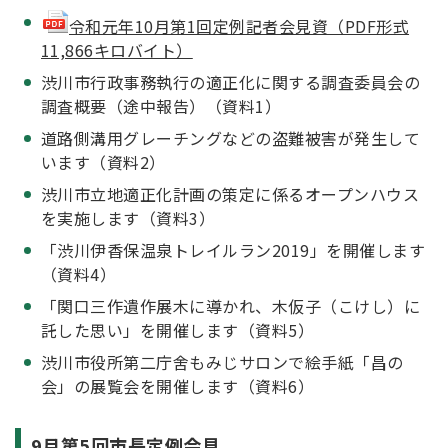
令和元年10月第1回定例記者会見資（PDF形式
11,866キロバイト）
渋川市行政事務執行の適正化に関する調査委員会の
調査概要（途中報告）（資料1）
道路側溝用グレーチングなどの盗難被害が発生して
います（資料2）
渋川市立地適正化計画の策定に係るオープンハウス
を実施します（資料3）
「渋川伊香保温泉トレイルラン2019」を開催します
（資料4）
「関口三作遺作展木に導かれ、木仮子（こけし）に
託した思い」を開催します（資料5）
渋川市役所第二庁舍もみじサロンで絵手紙「昌の
会」の展覧会を開催します（資料6）
9月第5回市長定例会見