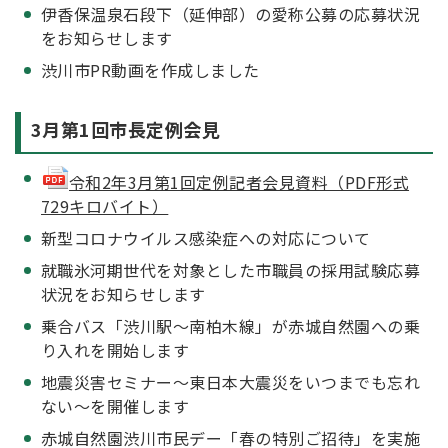
伊香保温泉石段下（延伸部）の愛称公募の応募状況
をお知らせします
渋川市PR動画を作成しました
3月第1回市長定例会見
令和2年3月第1回定例記者会見資料（PDF形式
729キロバイト）
新型コロナウイルス感染症への対応について
就職氷河期世代を対象とした市職員の採用試験応募
状況をお知らせします
乗合バス「渋川駅～南柏木線」が赤城自然園への乗
り入れを開始します
地震災害セミナー～東日本大震災をいつまでも忘れ
ない～を開催します
赤城自然園渋川市民デー「春の特別ご招待」を実施