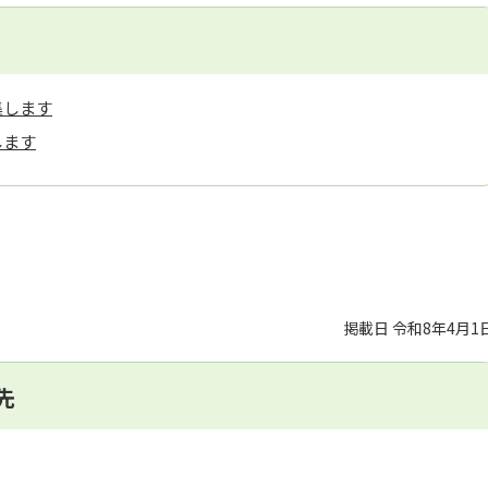
集します
します
掲載日 令和8年4月1
先