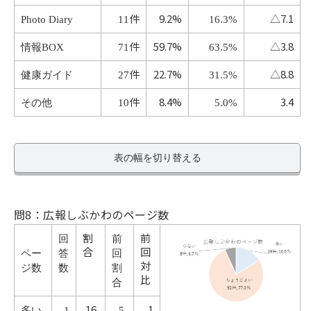
件
9.2%
△7.1
Photo Diary
11
16.3%
件
59.7%
△3.8
情報BOX
71
63.5%
件
22.7%
△8.8
健康ガイド
27
31.5%
件
8.4%
3.4
その他
10
5.0%
表の幅を切り替える
問8：広報しぶかわのページ数
割
前
回
前
合
回
ペー
答
回
対
ジ数
数
割
比
合
16.
1
多い
1
5.