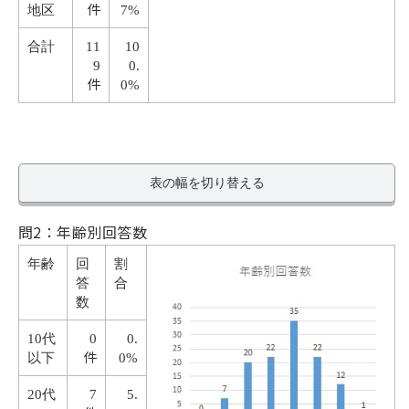
件
地区
7%
合計
11
10
9
0.
件
0%
表の幅を切り替える
問2：年齢別回答数
年齢
回
割
答
合
数
10代
0
0.
件
以下
0%
20代
7
5.