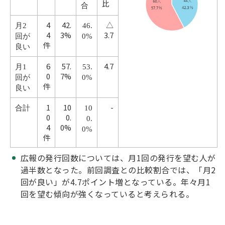
比
合
4
42.
△
月2
46.
4
3%
3.7
回が
0%
件
良い
6
57.
4.7
月1
53.
0
7%
回が
0%
件
良い
1
10
-
合計
10
0
0.
0.
4
0%
0%
件
広報の発行回数については、月1回の発行を望む人が
過半数となった。前回調査との比較割合では、「月2
回が良い」が4.7ポイント増となっている。年々月1
回を望む傾向が強くなっていると考えられる。