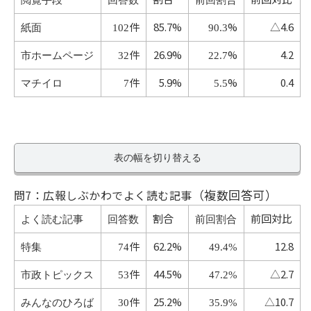
閲覧手段
回答数
前回割合
件
85.7%
%
△4.6
紙面
102
90.3
件
26.9%
%
4.2
市ホームページ
32
22.7
件
5.9%
%
0.4
マチイロ
7
5.5
表の幅を切り替える
（複数回答可）
問7：広報しぶかわでよく読む記事
割合
前回対比
よく読む記事
回答数
前回割合
件
62.2%
12.8
特集
74
49.4%
件
44.5%
△2.7
市政トピックス
53
47.2%
件
25.2%
△10.7
みんなのひろば
30
35.9%