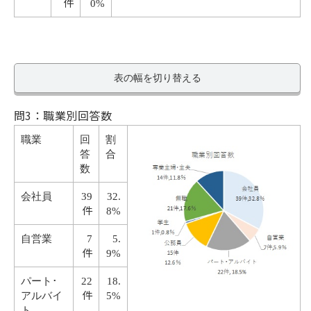
件
0%
表の幅を切り替える
問3：職業別回答数
職業
回
割
答
合
数
会社員
39
32.
件
8%
自営業
7
5.
件
9%
パート･
22
18.
件
アルバイ
5%
ト