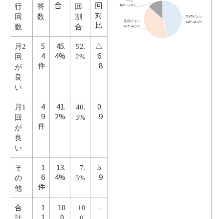
合
回
行
答
回
対
回
数
割
比
数
合
5
45.
△
月2
52.
4
4%
6.
回
2%
件
8
が
良
い
4
41.
0.
月1
40.
9
2%
9
回
3%
件
が
良
い
1
13.
5.
そ
7.
6
4%
9
の
5%
件
他
1
10
-
合
10
1
0.
計
0.