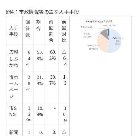
問4：市政情報等の主な入手手段
前
前
回
割
回
回
入手
答
合
割
対
手段
数
合
比
60.
△
広報
6
53.
2%
6.
しぶ
4
8%
4
件
かわ
30.
1.
市ホ
3
31.
7%
3
ーム
8
9%
件
ペー
ジ
市S
1
10.
-
1
NS
3
9%
0.
件
9
3.
△
新聞
1
0.