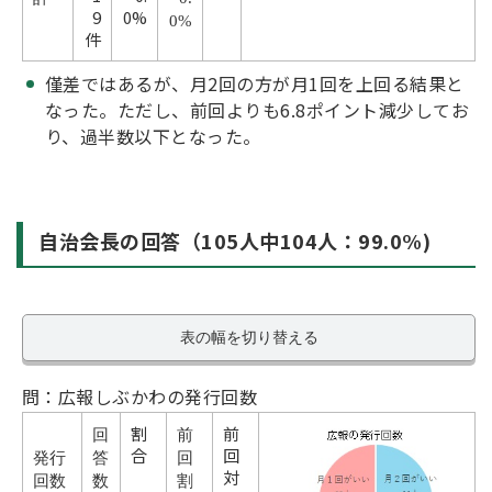
9
0%
0%
件
僅差ではあるが、月2回の方が月1回を上回る結果と
なった。ただし、前回よりも6.8ポイント減少してお
り、過半数以下となった。
自治会長の回答（105人中104人：99.0%)
表の幅を切り替える
問：広報しぶかわの発行回数
割
前
回
前
合
回
発行
答
回
対
回数
数
割