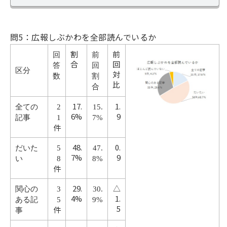
問5：広報しぶかわを全部読んでいるか
割
前
回
前
合
回
答
回
区分
対
数
割
比
合
17.
1.
全ての
2
15.
6%
9
記事
1
7%
件
48.
0.
だいた
5
47.
7%
9
い
8
8%
件
29.
△
関心の
3
30.
4%
1.
ある記
5
9%
5
件
事