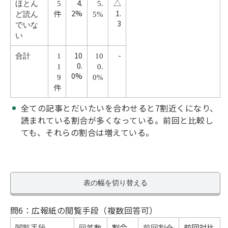
4.
△
ほとん
5
5.
2%
1.
件
ど読ん
5%
3
でいな
い
10
-
合計
1
10
0.
1
0.
0%
9
0%
件
全ての記事とだいたいを合わせると7割近くになり、
読まれている割合が多くなっている。前回と比較し
ても、それらの割合は増えている。
表の幅を切り替える
問6：広報紙の閲覧手段（複数回答可）
割合
前回対比