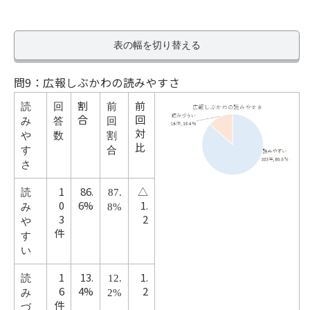
表の幅を切り替える
問9：広報しぶかわの読みやすさ
割
前
読
回
前
合
回
み
答
回
対
や
数
割
比
す
合
さ
1
86.
△
読
87.
0
6%
1.
み
8%
3
2
や
件
す
い
1
13.
1.
読
12.
6
4%
2
み
2%
件
づ