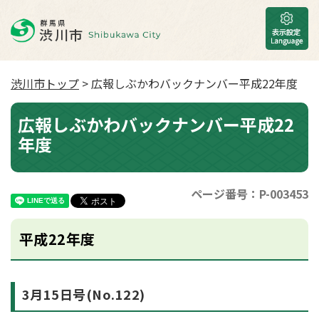
渋川市トップ
> 広報しぶかわバックナンバー平成22年度
広報しぶかわバックナンバー平成22
年度
ページ番号：P-003453
平成22年度
3月15日号(No.122)