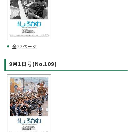
全22ページ
9月1日号(No.109)