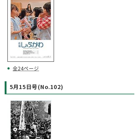
全24ページ
5月15日号(No.102)