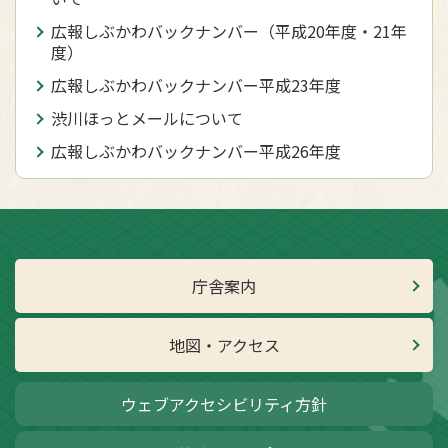
広報しぶかわバックナンバー（平成20年度・21年
度）
広報しぶかわバックナンバー平成23年度
渋川ほっとメールについて
広報しぶかわバックナンバー平成26年度
庁舎案内
地図・アクセス
ウェブアクセシビリティ方針