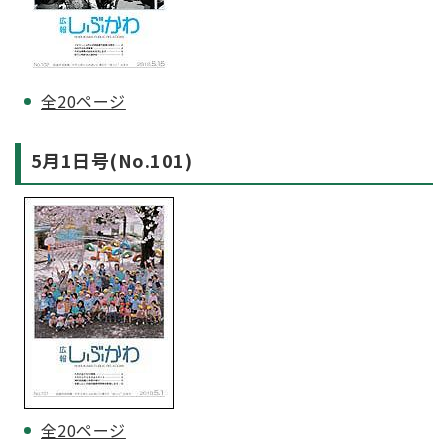
全20ページ
5月1日号(No.101)
全20ページ