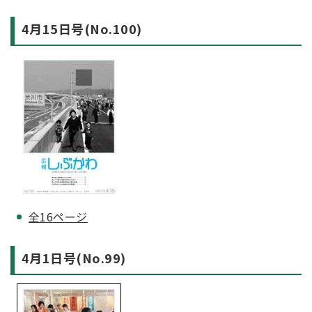
4月15日号(No.100)
全16ページ
4月1日号(No.99)