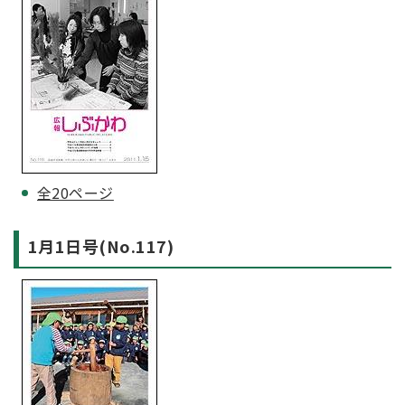
全20ページ
1月1日号(No.117)