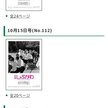
全24ページ
10月15日号(No.112)
全20ページ