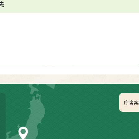
先
庁舎案